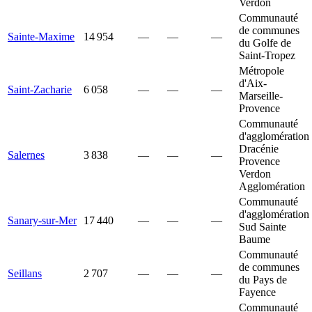
Verdon
Communauté
de communes
Sainte-Maxime
14 954
—
—
—
du Golfe de
Saint-Tropez
Métropole
d'Aix-
Saint-Zacharie
6 058
—
—
—
Marseille-
Provence
Communauté
d'agglomération
Dracénie
Salernes
3 838
—
—
—
Provence
Verdon
Agglomération
Communauté
d'agglomération
Sanary-sur-Mer
17 440
—
—
—
Sud Sainte
Baume
Communauté
de communes
Seillans
2 707
—
—
—
du Pays de
Fayence
Communauté