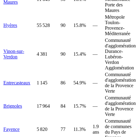
Maures
Porte des
Maures
Métropole
Toulon-
Hyères
55 528
90
15.8%
—
Provence-
Méditerranée
Communauté
d'agglomération
Vinon-sur-
Durance-
4 381
90
15.4%
—
Verdon
Lubéron-
Verdon
Agglomération
Communauté
d'agglomération
Entrecasteaux
1 145
86
54.9%
—
de la Provence
Verte
Communauté
d'agglomération
Brignoles
17 964
84
15.7%
—
de la Provence
Verte
Communauté
1.9
de communes
Fayence
5 820
77
11.3%
ans
du Pays de