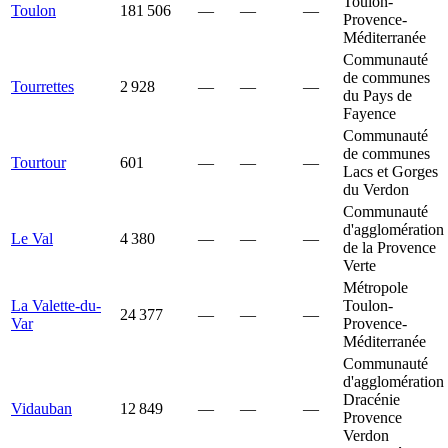
Toulon-
Toulon
181 506
—
—
—
Provence-
Méditerranée
Communauté
de communes
Tourrettes
2 928
—
—
—
du Pays de
Fayence
Communauté
de communes
Tourtour
601
—
—
—
Lacs et Gorges
du Verdon
Communauté
d'agglomération
Le Val
4 380
—
—
—
de la Provence
Verte
Métropole
La Valette-du-
Toulon-
24 377
—
—
—
Var
Provence-
Méditerranée
Communauté
d'agglomération
Dracénie
Vidauban
12 849
—
—
—
Provence
Verdon