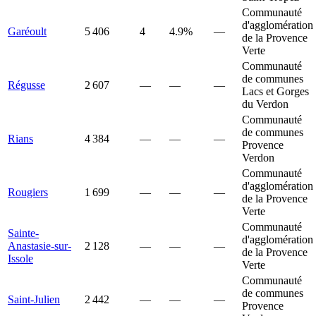
Communauté
d'agglomération
Garéoult
5 406
4
4.9%
—
de la Provence
Verte
Communauté
de communes
Régusse
2 607
—
—
—
Lacs et Gorges
du Verdon
Communauté
de communes
Rians
4 384
—
—
—
Provence
Verdon
Communauté
d'agglomération
Rougiers
1 699
—
—
—
de la Provence
Verte
Communauté
Sainte-
d'agglomération
Anastasie-sur-
2 128
—
—
—
de la Provence
Issole
Verte
Communauté
de communes
Saint-Julien
2 442
—
—
—
Provence