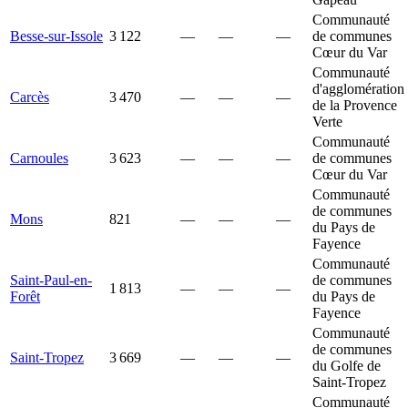
Communauté
Besse-sur-Issole
3 122
—
—
—
de communes
Cœur du Var
Communauté
d'agglomération
Carcès
3 470
—
—
—
de la Provence
Verte
Communauté
Carnoules
3 623
—
—
—
de communes
Cœur du Var
Communauté
de communes
Mons
821
—
—
—
du Pays de
Fayence
Communauté
Saint-Paul-en-
de communes
1 813
—
—
—
Forêt
du Pays de
Fayence
Communauté
de communes
Saint-Tropez
3 669
—
—
—
du Golfe de
Saint-Tropez
Communauté