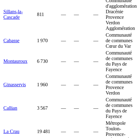
Communauté
d'agglomération
Sillans-la-
Dracénie
811
—
—
—
Cascade
Provence
Verdon
Agglomération
Communauté
Cabasse
1 970
—
—
—
de communes
Cœur du Var
Communauté
de communes
Montauroux
6 730
—
—
—
du Pays de
Fayence
Communauté
de communes
Ginasservis
1 960
—
—
—
Provence
Verdon
Communauté
de communes
Callian
3 567
—
—
—
du Pays de
Fayence
Métropole
Toulon-
La Crau
19 481
—
—
—
Provence-