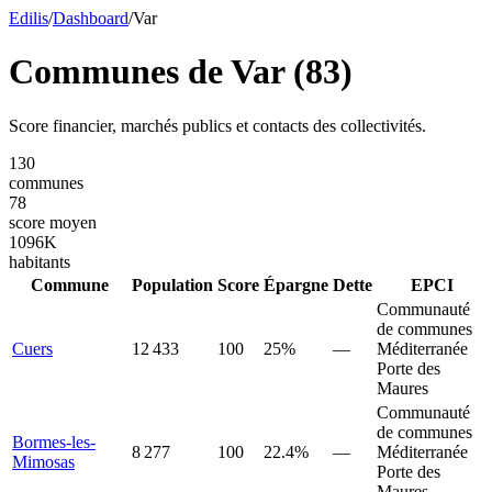
Edilis
/
Dashboard
/
Var
Communes de
Var
(
83
)
Score financier, marchés publics et contacts des collectivités.
130
communes
78
score moyen
1096
K
habitants
Commune
Population
Score
Épargne
Dette
EPCI
Communauté
de communes
Cuers
12 433
100
25%
—
Méditerranée
Porte des
Maures
Communauté
de communes
Bormes-les-
8 277
100
22.4%
—
Méditerranée
Mimosas
Porte des
Maures