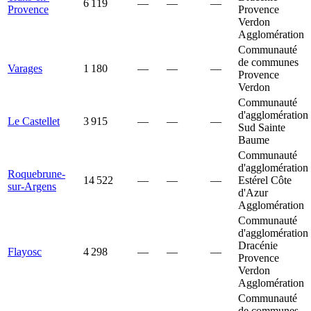
6 119
—
—
—
Provence
Provence
Verdon
Agglomération
Communauté
de communes
Varages
1 180
—
—
—
Provence
Verdon
Communauté
d'agglomération
Le Castellet
3 915
—
—
—
Sud Sainte
Baume
Communauté
d'agglomération
Roquebrune-
14 522
—
—
—
Estérel Côte
sur-Argens
d'Azur
Agglomération
Communauté
d'agglomération
Dracénie
Flayosc
4 298
—
—
—
Provence
Verdon
Agglomération
Communauté
de communes