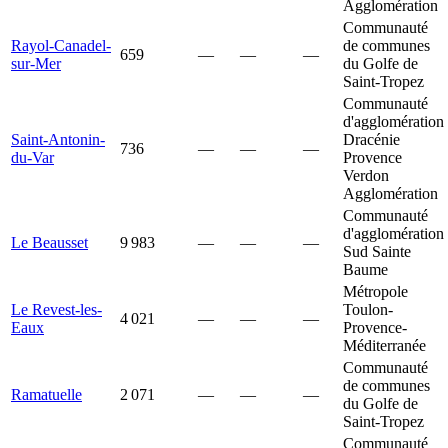
Agglomération
Communauté
Rayol-Canadel-
de communes
659
—
—
—
sur-Mer
du Golfe de
Saint-Tropez
Communauté
d'agglomération
Saint-Antonin-
Dracénie
736
—
—
—
du-Var
Provence
Verdon
Agglomération
Communauté
d'agglomération
Le Beausset
9 983
—
—
—
Sud Sainte
Baume
Métropole
Le Revest-les-
Toulon-
4 021
—
—
—
Eaux
Provence-
Méditerranée
Communauté
de communes
Ramatuelle
2 071
—
—
—
du Golfe de
Saint-Tropez
Communauté