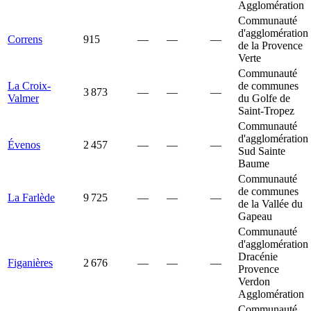
Agglomération
Communauté
d'agglomération
Correns
915
—
—
—
de la Provence
Verte
Communauté
La Croix-
de communes
3 873
—
—
—
Valmer
du Golfe de
Saint-Tropez
Communauté
d'agglomération
Évenos
2 457
—
—
—
Sud Sainte
Baume
Communauté
de communes
La Farlède
9 725
—
—
—
de la Vallée du
Gapeau
Communauté
d'agglomération
Dracénie
Figanières
2 676
—
—
—
Provence
Verdon
Agglomération
Communauté