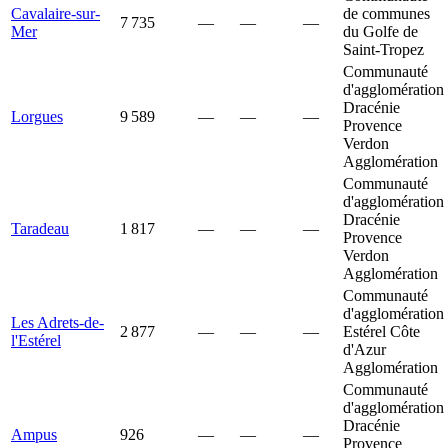
Cavalaire-sur-
de communes
7 735
—
—
—
Mer
du Golfe de
Saint-Tropez
Communauté
d'agglomération
Dracénie
Lorgues
9 589
—
—
—
Provence
Verdon
Agglomération
Communauté
d'agglomération
Dracénie
Taradeau
1 817
—
—
—
Provence
Verdon
Agglomération
Communauté
d'agglomération
Les Adrets-de-
2 877
—
—
—
Estérel Côte
l'Estérel
d'Azur
Agglomération
Communauté
d'agglomération
Dracénie
Ampus
926
—
—
—
Provence