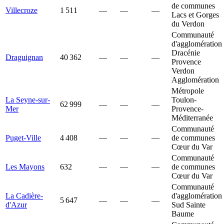
de communes
Villecroze
1 511
—
—
—
Lacs et Gorges
du Verdon
Communauté
d'agglomération
Dracénie
Draguignan
40 362
—
—
—
Provence
Verdon
Agglomération
Métropole
La Seyne-sur-
Toulon-
62 999
—
—
—
Mer
Provence-
Méditerranée
Communauté
Puget-Ville
4 408
—
—
—
de communes
Cœur du Var
Communauté
Les Mayons
632
—
—
—
de communes
Cœur du Var
Communauté
La Cadière-
d'agglomération
5 647
—
—
—
d'Azur
Sud Sainte
Baume