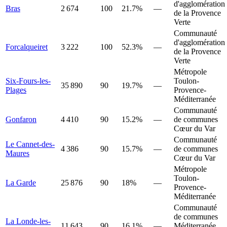
d'agglomération
Bras
2 674
100
21.7%
—
de la Provence
Verte
Communauté
d'agglomération
Forcalqueiret
3 222
100
52.3%
—
de la Provence
Verte
Métropole
Six-Fours-les-
Toulon-
35 890
90
19.7%
—
Plages
Provence-
Méditerranée
Communauté
Gonfaron
4 410
90
15.2%
—
de communes
Cœur du Var
Communauté
Le Cannet-des-
4 386
90
15.7%
—
de communes
Maures
Cœur du Var
Métropole
Toulon-
La Garde
25 876
90
18%
—
Provence-
Méditerranée
Communauté
de communes
La Londe-les-
11 643
90
16.1%
—
Méditerranée