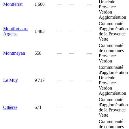
Dracénie
Montferrat
1 600
—
—
—
Provence
Verdon
Agglomération
Communauté
Montfort-sur-
d'agglomération
1 483
—
—
—
Argens
de la Provence
Verte
Communauté
de communes
Montmeyan
558
—
—
—
Provence
Verdon
Communauté
d'agglomération
Dracénie
Le Muy
9 717
—
—
—
Provence
Verdon
Agglomération
Communauté
d'agglomération
Ollières
671
—
—
—
de la Provence
Verte
Communauté
de communes