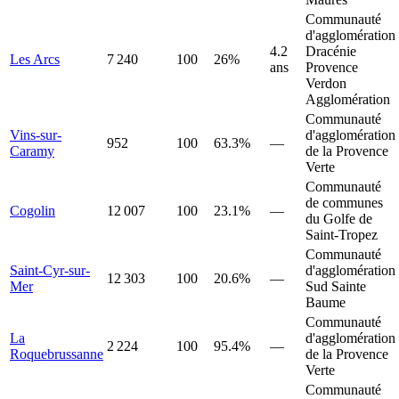
Communauté
d'agglomération
4.2
Dracénie
Les Arcs
7 240
100
26%
ans
Provence
Verdon
Agglomération
Communauté
Vins-sur-
d'agglomération
952
100
63.3%
—
Caramy
de la Provence
Verte
Communauté
de communes
Cogolin
12 007
100
23.1%
—
du Golfe de
Saint-Tropez
Communauté
Saint-Cyr-sur-
d'agglomération
12 303
100
20.6%
—
Mer
Sud Sainte
Baume
Communauté
La
d'agglomération
2 224
100
95.4%
—
Roquebrussanne
de la Provence
Verte
Communauté