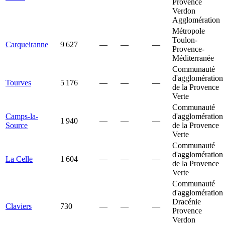
Provence
Verdon
Agglomération
Métropole
Toulon-
Carqueiranne
9 627
—
—
—
Provence-
Méditerranée
Communauté
d'agglomération
Tourves
5 176
—
—
—
de la Provence
Verte
Communauté
Camps-la-
d'agglomération
1 940
—
—
—
Source
de la Provence
Verte
Communauté
d'agglomération
La Celle
1 604
—
—
—
de la Provence
Verte
Communauté
d'agglomération
Dracénie
Claviers
730
—
—
—
Provence
Verdon