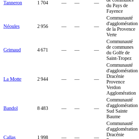
Tanneron
1 704
—
—
—
du Pays de
Fayence
Communauté
d'agglomération
Néoules
2 956
—
—
—
de la Provence
Verte
Communauté
de communes
Grimaud
4 671
—
—
—
du Golfe de
Saint-Tropez
Communauté
d'agglomération
Dracénie
La Motte
2 944
—
—
—
Provence
Verdon
Agglomération
Communauté
d'agglomération
Bandol
8 483
—
—
—
Sud Sainte
Baume
Communauté
d'agglomération
Dracénie
Callas
1 998
—
—
—