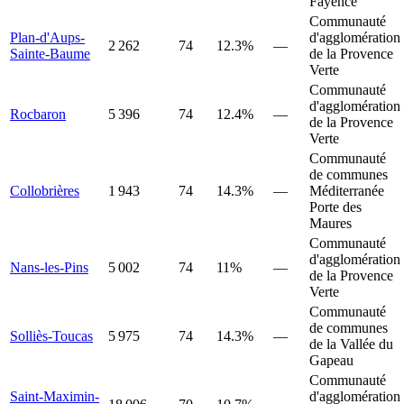
Fayence
Communauté
Plan-d'Aups-
d'agglomération
2 262
74
12.3%
—
Sainte-Baume
de la Provence
Verte
Communauté
d'agglomération
Rocbaron
5 396
74
12.4%
—
de la Provence
Verte
Communauté
de communes
Collobrières
1 943
74
14.3%
—
Méditerranée
Porte des
Maures
Communauté
d'agglomération
Nans-les-Pins
5 002
74
11%
—
de la Provence
Verte
Communauté
de communes
Solliès-Toucas
5 975
74
14.3%
—
de la Vallée du
Gapeau
Communauté
Saint-Maximin-
d'agglomération