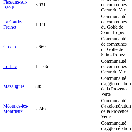
Flassans-sur-
3 631
—
—
—
de communes
Issole
Cœur du Var
Communauté
La Garde-
de communes
1 871
—
—
—
Freinet
du Golfe de
Saint-Tropez
Communauté
de communes
Gassin
2 669
—
—
—
du Golfe de
Saint-Tropez
Communauté
Le Luc
11 166
—
—
—
de communes
Cœur du Var
Communauté
d'agglomération
Mazaugues
885
—
—
—
de la Provence
Verte
Communauté
Méounes-lès-
d'agglomération
2 246
—
—
—
Montrieux
de la Provence
Verte
Communauté
d'agglomération