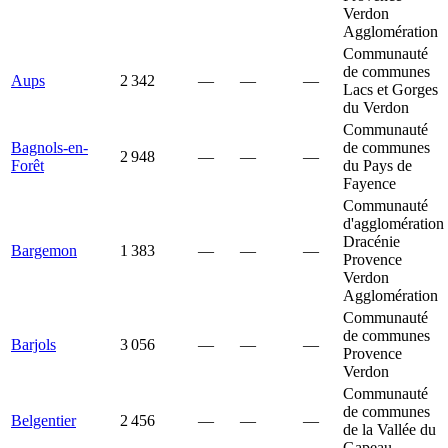
Verdon
Agglomération
Communauté
de communes
Aups
2 342
—
—
—
Lacs et Gorges
du Verdon
Communauté
Bagnols-en-
de communes
2 948
—
—
—
Forêt
du Pays de
Fayence
Communauté
d'agglomération
Dracénie
Bargemon
1 383
—
—
—
Provence
Verdon
Agglomération
Communauté
de communes
Barjols
3 056
—
—
—
Provence
Verdon
Communauté
de communes
Belgentier
2 456
—
—
—
de la Vallée du
Gapeau