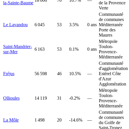
18 006
70
10.7%
—
la-Sainte-Baume
de la Provence
Verte
Communauté
de communes
Le Lavandou
6 045
53
3.5%
0 ans
Méditerranée
Porte des
Maures
Métropole
Saint-Mandrier-
Toulon-
6 163
53
0.1%
0 ans
sur-Mer
Provence-
Méditerranée
Communauté
d'agglomération
Fréjus
56 598
46
10.5%
—
Estérel Côte
d'Azur
Agglomération
Métropole
Toulon-
Ollioules
14 119
31
-0.2%
—
Provence-
Méditerranée
Communauté
de communes
La Môle
1 498
20
-14.6%
—
du Golfe de
Saint-Tropez