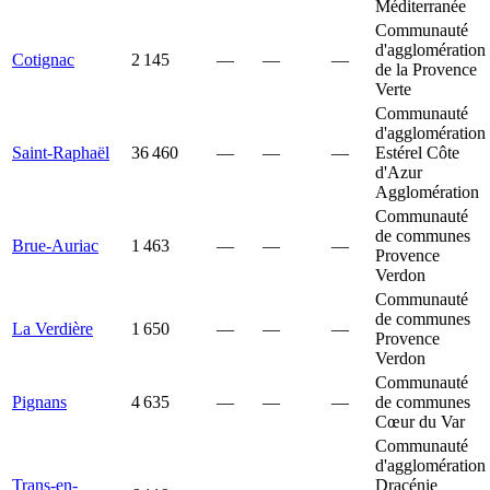
Méditerranée
Communauté
d'agglomération
Cotignac
2 145
—
—
—
de la Provence
Verte
Communauté
d'agglomération
Saint-Raphaël
36 460
—
—
—
Estérel Côte
d'Azur
Agglomération
Communauté
de communes
Brue-Auriac
1 463
—
—
—
Provence
Verdon
Communauté
de communes
La Verdière
1 650
—
—
—
Provence
Verdon
Communauté
Pignans
4 635
—
—
—
de communes
Cœur du Var
Communauté
d'agglomération
Trans-en-
Dracénie