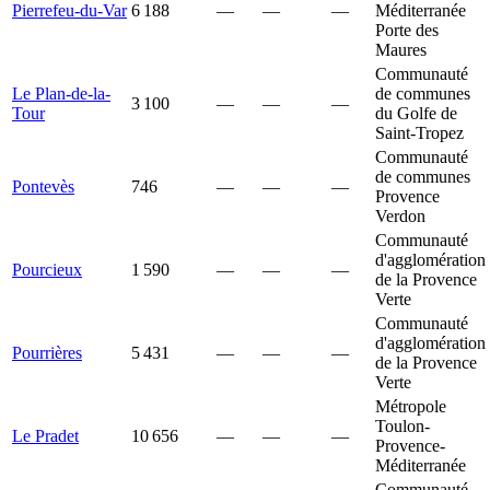
Pierrefeu-du-Var
6 188
—
—
—
Méditerranée
Porte des
Maures
Communauté
Le Plan-de-la-
de communes
3 100
—
—
—
Tour
du Golfe de
Saint-Tropez
Communauté
de communes
Pontevès
746
—
—
—
Provence
Verdon
Communauté
d'agglomération
Pourcieux
1 590
—
—
—
de la Provence
Verte
Communauté
d'agglomération
Pourrières
5 431
—
—
—
de la Provence
Verte
Métropole
Toulon-
Le Pradet
10 656
—
—
—
Provence-
Méditerranée
Communauté