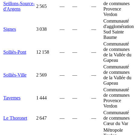
Seillons-Source-
de communes
2 565
—
—
—
d'Argens
Provence
Verdon
Communauté
d'agglomération
Signes
3 038
—
—
—
Sud Sainte
Baume
Communauté
de communes
Solliès-Pont
12 158
—
—
—
de la Vallée du
Gapeau
Communauté
de communes
Solliès-Ville
2 569
—
—
—
de la Vallée du
Gapeau
Communauté
de communes
Tavernes
1 444
—
—
—
Provence
Verdon
Communauté
Le Thoronet
2 647
—
—
—
de communes
Cœur du Var
Métropole