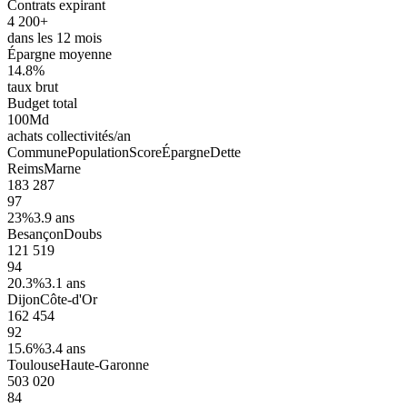
Contrats expirant
4 200+
dans les 12 mois
Épargne moyenne
14.8%
taux brut
Budget total
100Md
achats collectivités/an
Commune
Population
Score
Épargne
Dette
Reims
Marne
183 287
97
23%
3.9 ans
Besançon
Doubs
121 519
94
20.3%
3.1 ans
Dijon
Côte-d'Or
162 454
92
15.6%
3.4 ans
Toulouse
Haute-Garonne
503 020
84