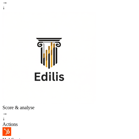
→
↓
Score & analyse
→
↓
Actions