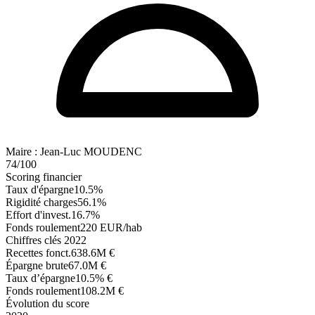
Maire :
Jean-Luc MOUDENC
74
/100
Scoring financier
Taux d'épargne
10.5%
Rigidité charges
56.1%
Effort d'invest.
16.7%
Fonds roulement
220 EUR/hab
Chiffres clés 2022
Recettes fonct.
638.6M
€
Épargne brute
67.0M
€
Taux d’épargne
10.5%
€
Fonds roulement
108.2M
€
Évolution du score