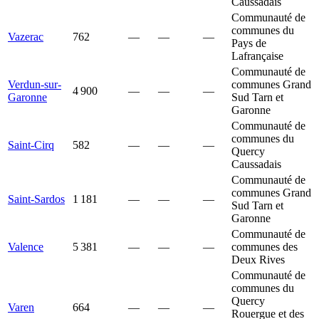
Caussadais
Communauté de
communes du
Vazerac
762
—
—
—
Pays de
Lafrançaise
Communauté de
Verdun-sur-
communes Grand
4 900
—
—
—
Garonne
Sud Tarn et
Garonne
Communauté de
communes du
Saint-Cirq
582
—
—
—
Quercy
Caussadais
Communauté de
communes Grand
Saint-Sardos
1 181
—
—
—
Sud Tarn et
Garonne
Communauté de
Valence
5 381
—
—
—
communes des
Deux Rives
Communauté de
communes du
Quercy
Varen
664
—
—
—
Rouergue et des