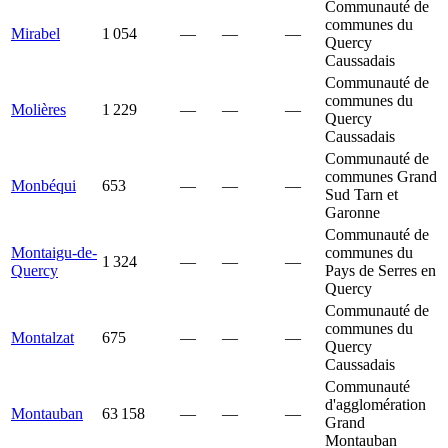
Communauté de
communes du
Mirabel
1 054
—
—
—
Quercy
Caussadais
Communauté de
communes du
Molières
1 229
—
—
—
Quercy
Caussadais
Communauté de
communes Grand
Monbéqui
653
—
—
—
Sud Tarn et
Garonne
Communauté de
Montaigu-de-
communes du
1 324
—
—
—
Quercy
Pays de Serres en
Quercy
Communauté de
communes du
Montalzat
675
—
—
—
Quercy
Caussadais
Communauté
d'agglomération
Montauban
63 158
—
—
—
Grand
Montauban