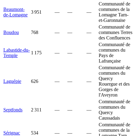
Communauté de
Beaumont-
communes de la
3 951
—
—
—
de-Lomagne
Lomagne Tarn-
et-Garonnaise
Communauté de
Boudou
768
—
—
—
communes Terres
des Confluences
Communauté de
Labastide-du-
communes du
1 175
—
—
—
Temple
Pays de
Lafrançaise
Communauté de
communes du
Quercy
Laguépie
626
—
—
—
Rouergue et des
Gorges de
l'Aveyron
Communauté de
communes du
Septfonds
2 311
—
—
—
Quercy
Caussadais
Communauté de
communes de la
Sérignac
534
—
—
—
Lomagne Tarn-