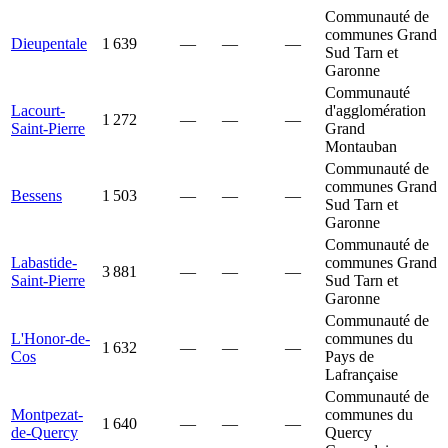
Communauté de
communes Grand
Dieupentale
1 639
—
—
—
Sud Tarn et
Garonne
Communauté
Lacourt-
d'agglomération
1 272
—
—
—
Saint-Pierre
Grand
Montauban
Communauté de
communes Grand
Bessens
1 503
—
—
—
Sud Tarn et
Garonne
Communauté de
Labastide-
communes Grand
3 881
—
—
—
Saint-Pierre
Sud Tarn et
Garonne
Communauté de
L'Honor-de-
communes du
1 632
—
—
—
Cos
Pays de
Lafrançaise
Communauté de
Montpezat-
communes du
1 640
—
—
—
de-Quercy
Quercy