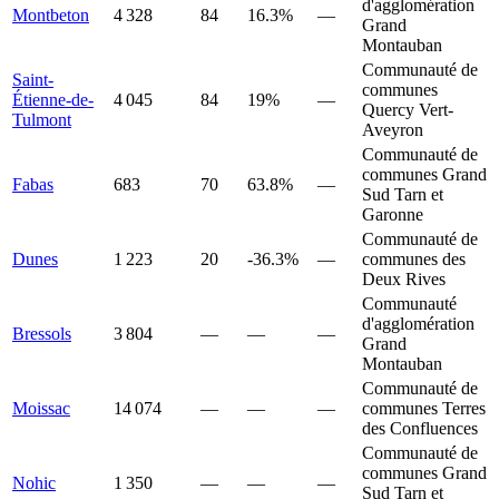
d'agglomération
Montbeton
4 328
84
16.3%
—
Grand
Montauban
Communauté de
Saint-
communes
Étienne-de-
4 045
84
19%
—
Quercy Vert-
Tulmont
Aveyron
Communauté de
communes Grand
Fabas
683
70
63.8%
—
Sud Tarn et
Garonne
Communauté de
Dunes
1 223
20
-36.3%
—
communes des
Deux Rives
Communauté
d'agglomération
Bressols
3 804
—
—
—
Grand
Montauban
Communauté de
Moissac
14 074
—
—
—
communes Terres
des Confluences
Communauté de
communes Grand
Nohic
1 350
—
—
—
Sud Tarn et