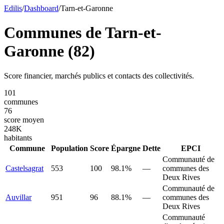
Edilis
/
Dashboard
/
Tarn-et-Garonne
Communes de
Tarn-et-
Garonne
(
82
)
Score financier, marchés publics et contacts des collectivités.
101
communes
76
score moyen
248
K
habitants
Commune
Population
Score
Épargne
Dette
EPCI
Communauté de
Castelsagrat
553
100
98.1%
—
communes des
Deux Rives
Communauté de
Auvillar
951
96
88.1%
—
communes des
Deux Rives
Communauté