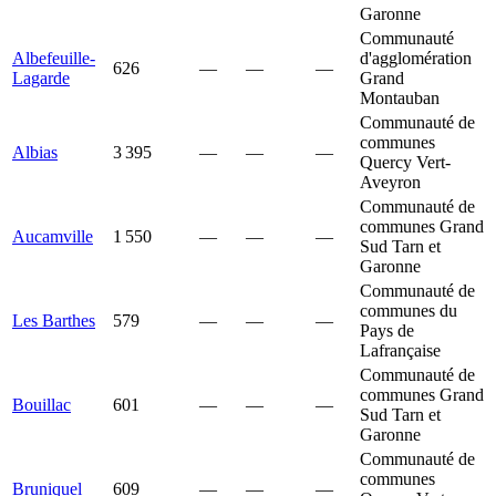
Garonne
Communauté
Albefeuille-
d'agglomération
626
—
—
—
Lagarde
Grand
Montauban
Communauté de
communes
Albias
3 395
—
—
—
Quercy Vert-
Aveyron
Communauté de
communes Grand
Aucamville
1 550
—
—
—
Sud Tarn et
Garonne
Communauté de
communes du
Les Barthes
579
—
—
—
Pays de
Lafrançaise
Communauté de
communes Grand
Bouillac
601
—
—
—
Sud Tarn et
Garonne
Communauté de
communes
Bruniquel
609
—
—
—