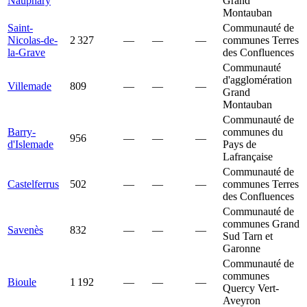
Nauphary
Grand
Montauban
Saint-
Communauté de
Nicolas-de-
2 327
—
—
—
communes Terres
la-Grave
des Confluences
Communauté
d'agglomération
Villemade
809
—
—
—
Grand
Montauban
Communauté de
Barry-
communes du
956
—
—
—
d'Islemade
Pays de
Lafrançaise
Communauté de
Castelferrus
502
—
—
—
communes Terres
des Confluences
Communauté de
communes Grand
Savenès
832
—
—
—
Sud Tarn et
Garonne
Communauté de
communes
Bioule
1 192
—
—
—
Quercy Vert-
Aveyron