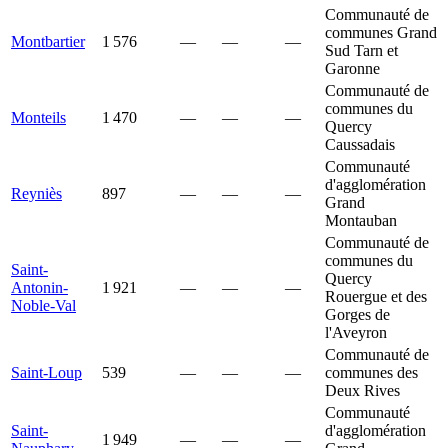
Communauté de
communes Grand
Montbartier
1 576
—
—
—
Sud Tarn et
Garonne
Communauté de
communes du
Monteils
1 470
—
—
—
Quercy
Caussadais
Communauté
d'agglomération
Reyniès
897
—
—
—
Grand
Montauban
Communauté de
communes du
Saint-
Quercy
Antonin-
1 921
—
—
—
Rouergue et des
Noble-Val
Gorges de
l'Aveyron
Communauté de
Saint-Loup
539
—
—
—
communes des
Deux Rives
Communauté
Saint-
d'agglomération
1 949
—
—
—