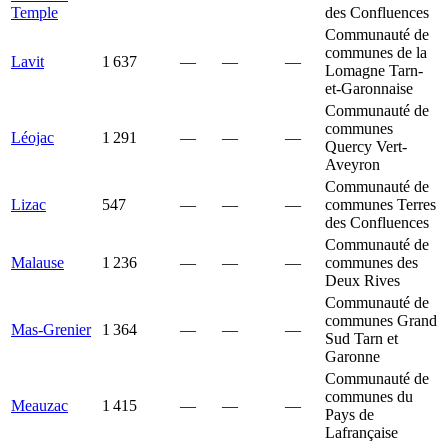
Temple
des Confluences
Communauté de
communes de la
Lavit
1 637
—
—
—
Lomagne Tarn-
et-Garonnaise
Communauté de
communes
Léojac
1 291
—
—
—
Quercy Vert-
Aveyron
Communauté de
Lizac
547
—
—
—
communes Terres
des Confluences
Communauté de
Malause
1 236
—
—
—
communes des
Deux Rives
Communauté de
communes Grand
Mas-Grenier
1 364
—
—
—
Sud Tarn et
Garonne
Communauté de
communes du
Meauzac
1 415
—
—
—
Pays de
Lafrançaise