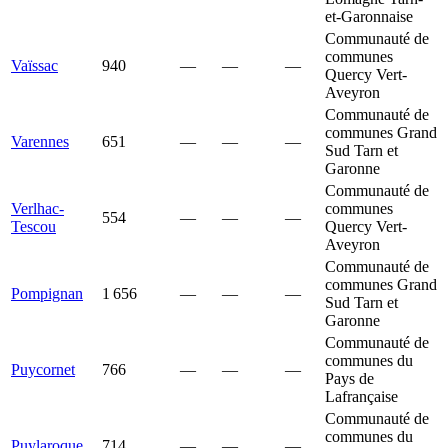
et-Garonnaise
Communauté de
communes
Vaïssac
940
—
—
—
Quercy Vert-
Aveyron
Communauté de
communes Grand
Varennes
651
—
—
—
Sud Tarn et
Garonne
Communauté de
Verlhac-
communes
554
—
—
—
Tescou
Quercy Vert-
Aveyron
Communauté de
communes Grand
Pompignan
1 656
—
—
—
Sud Tarn et
Garonne
Communauté de
communes du
Puycornet
766
—
—
—
Pays de
Lafrançaise
Communauté de
communes du
Puylaroque
714
—
—
—