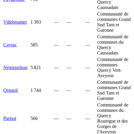
Quercy
Caussadais
Communauté de
communes Grand
Villebrumier
1 393
—
—
—
Sud Tarn et
Garonne
Communauté de
communes du
Cayrac
585
—
—
—
Quercy
Caussadais
Communauté de
communes
Nègrepelisse
5 821
—
—
—
Quercy Vert-
Aveyron
Communauté de
communes Grand
Orgueil
1 744
—
—
—
Sud Tarn et
Garonne
Communauté de
communes du
Quercy
Parisot
566
—
—
—
Rouergue et des
Gorges de
l'Aveyron