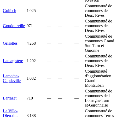
Aveyron
Communauté de
Golfech
1 025
—
—
—
communes des
Deux Rives
Communauté de
Goudourville
971
—
—
—
communes des
Deux Rives
Communauté de
communes Grand
Grisolles
4 268
—
—
—
Sud Tarn et
Garonne
Communauté de
Lamagistère
1 202
—
—
—
communes des
Deux Rives
Communauté
Lamothe-
d'agglomération
1 082
—
—
—
Capdeville
Grand
Montauban
Communauté de
communes de la
Larrazet
710
—
—
—
Lomagne Tarn-
et-Garonnaise
La Ville-
Communauté de
Dieu-du-
3 188
—
—
—
communes Terres