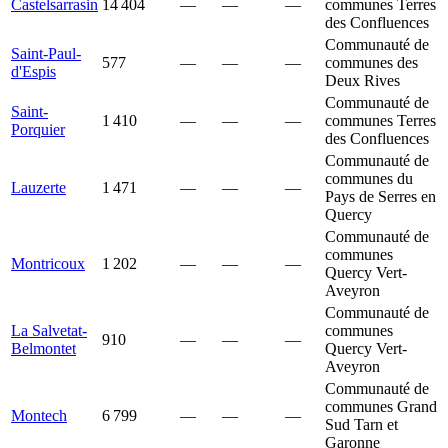
Castelsarrasin
14 404
—
—
—
communes Terres
des Confluences
Communauté de
Saint-Paul-
577
—
—
—
communes des
d'Espis
Deux Rives
Communauté de
Saint-
1 410
—
—
—
communes Terres
Porquier
des Confluences
Communauté de
communes du
Lauzerte
1 471
—
—
—
Pays de Serres en
Quercy
Communauté de
communes
Montricoux
1 202
—
—
—
Quercy Vert-
Aveyron
Communauté de
La Salvetat-
communes
910
—
—
—
Belmontet
Quercy Vert-
Aveyron
Communauté de
communes Grand
Montech
6 799
—
—
—
Sud Tarn et
Garonne