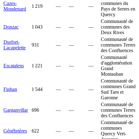
Cazes-
communes du
1 219
—
—
—
Mondenard
Pays de Serres en
Quercy
Communauté de
Donzac
1 043
—
—
—
communes des
Deux Rives
Communauté de
Durfort-
931
—
—
—
communes Terres
Lacapelette
des Confluences
Communauté
d'agglomération
Escatalens
1 221
—
—
—
Grand
Montauban
Communauté de
communes Grand
Finhan
1 544
—
—
—
Sud Tarn et
Garonne
Communauté de
Garganvillar
696
—
—
—
communes Terres
des Confluences
Communauté de
communes
Génébrières
622
—
—
—
Quercy Vert-