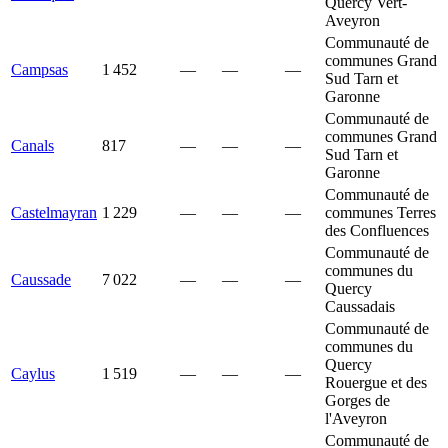
Quercy Vert-
Aveyron
Communauté de
communes Grand
Campsas
1 452
—
—
—
Sud Tarn et
Garonne
Communauté de
communes Grand
Canals
817
—
—
—
Sud Tarn et
Garonne
Communauté de
Castelmayran
1 229
—
—
—
communes Terres
des Confluences
Communauté de
communes du
Caussade
7 022
—
—
—
Quercy
Caussadais
Communauté de
communes du
Quercy
Caylus
1 519
—
—
—
Rouergue et des
Gorges de
l'Aveyron
Communauté de