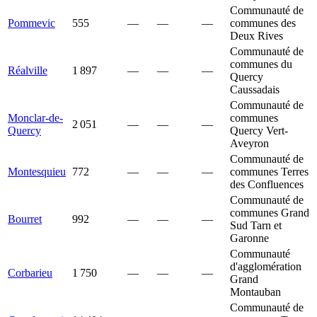
Communauté de
Pommevic
555
—
—
—
communes des
Deux Rives
Communauté de
communes du
Réalville
1 897
—
—
—
Quercy
Caussadais
Communauté de
Monclar-de-
communes
2 051
—
—
—
Quercy
Quercy Vert-
Aveyron
Communauté de
Montesquieu
772
—
—
—
communes Terres
des Confluences
Communauté de
communes Grand
Bourret
992
—
—
—
Sud Tarn et
Garonne
Communauté
d'agglomération
Corbarieu
1 750
—
—
—
Grand
Montauban
Communauté de