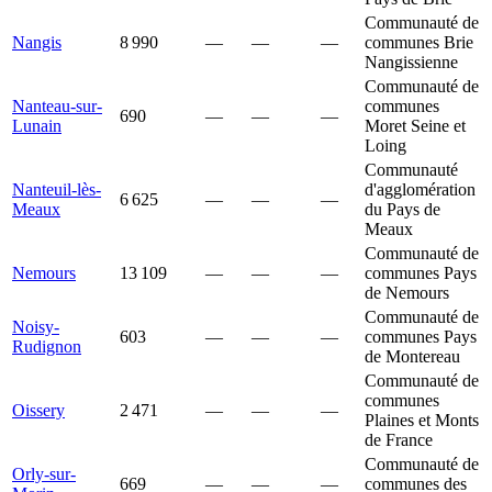
Communauté de
Nangis
8 990
—
—
—
communes Brie
Nangissienne
Communauté de
Nanteau-sur-
communes
690
—
—
—
Lunain
Moret Seine et
Loing
Communauté
Nanteuil-lès-
d'agglomération
6 625
—
—
—
Meaux
du Pays de
Meaux
Communauté de
Nemours
13 109
—
—
—
communes Pays
de Nemours
Communauté de
Noisy-
603
—
—
—
communes Pays
Rudignon
de Montereau
Communauté de
communes
Oissery
2 471
—
—
—
Plaines et Monts
de France
Communauté de
Orly-sur-
669
—
—
—
communes des