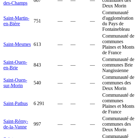
667
—
—
—
communes des
des-Champs
Deux Morin
Communauté
Saint-Martin-
d'agglomération
751
—
—
—
en-Bière
du Pays de
Fontainebleau
Communauté de
communes
Saint-Mesmes
613
—
—
—
Plaines et Monts
de France
Communauté de
Saint-Ouen-
843
—
—
—
communes Brie
en-Brie
Nangissienne
Communauté de
Saint-Ouen-
540
—
—
—
communes des
sur-Morin
Deux Morin
Communauté de
communes
Saint-Pathus
6 291
—
—
—
Plaines et Monts
de France
Communauté de
Saint-Rémy-
997
—
—
—
communes des
de-la-Vanne
Deux Morin
Communauté