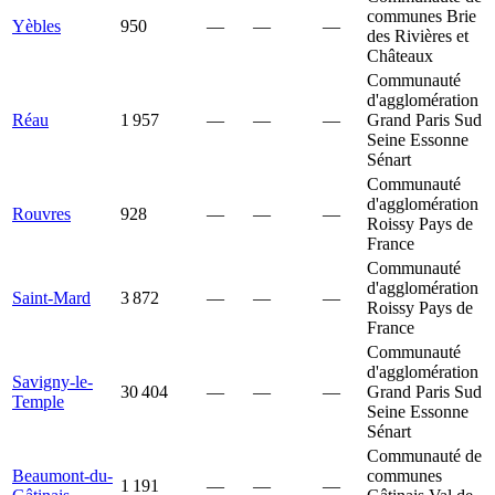
communes Brie
Yèbles
950
—
—
—
des Rivières et
Châteaux
Communauté
d'agglomération
Réau
1 957
—
—
—
Grand Paris Sud
Seine Essonne
Sénart
Communauté
d'agglomération
Rouvres
928
—
—
—
Roissy Pays de
France
Communauté
d'agglomération
Saint-Mard
3 872
—
—
—
Roissy Pays de
France
Communauté
d'agglomération
Savigny-le-
30 404
—
—
—
Grand Paris Sud
Temple
Seine Essonne
Sénart
Communauté de
Beaumont-du-
communes
1 191
—
—
—