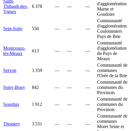
Saint-
d'agglomération
Thibault-des-
6 378
—
—
—
Marne et
Vignes
Gondoire
Communauté
d'agglomération
Sept-Sorts
556
—
—
—
Coulommiers
Pays de Brie
Communauté
Montceaux-
d'agglomération
613
—
—
—
lès-Meaux
du Pays de
Meaux
Communauté de
Servon
3 359
—
—
—
communes
l'Orée de la Brie
Communauté de
Soisy-Bouy
842
—
—
—
communes du
Provinois
Communauté de
Sourdun
1 912
—
—
—
communes du
Provinois
Communauté de
communes
Thomery
3 531
—
—
—
Moret Seine et