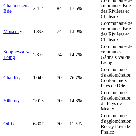
Communauté de
Chaumes-en-
communes Brie
3 414
84
17.6%
—
Brie
des Rivières et
Châteaux
Communauté de
communes Brie
Moisenay
1 393
74
13.9%
—
des Rivières et
Châteaux
Communauté de
Souppes-sur-
communes
5 352
74
14.7%
—
Loing
Gâtinais Val de
Loing
Communauté
d'agglomération
Chauffry
1 042
70
76.7%
—
Coulommiers
Pays de Brie
Communauté
d'agglomération
Villenoy
5 013
70
14.3%
—
du Pays de
Meaux
Communauté
d'agglomération
Othis
6 807
70
11.5%
—
Roissy Pays de
France