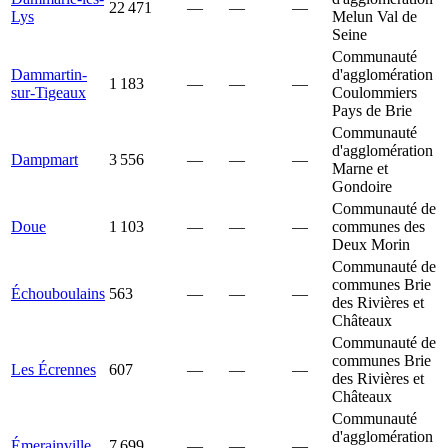
22 471
—
—
—
Lys
Melun Val de
Seine
Communauté
Dammartin-
d'agglomération
1 183
—
—
—
sur-Tigeaux
Coulommiers
Pays de Brie
Communauté
d'agglomération
Dampmart
3 556
—
—
—
Marne et
Gondoire
Communauté de
Doue
1 103
—
—
—
communes des
Deux Morin
Communauté de
communes Brie
Échouboulains
563
—
—
—
des Rivières et
Châteaux
Communauté de
communes Brie
Les Écrennes
607
—
—
—
des Rivières et
Châteaux
Communauté
d'agglomération
Émerainville
7 699
—
—
—