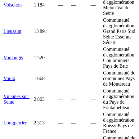
d'agglomération
Voisenon
1 184
—
—
—
Melun Val de
Seine
Communauté
d'agglomération
Lieusaint
13 891
—
—
—
Grand Paris Sud
Seine Essonne
Sénart
Communauté
d'agglomération
Voulangis
1 520
—
—
—
Coulommiers
Pays de Brie
Communauté de
Voulx
1 668
—
—
—
communes Pays
de Montereau
Communauté
Vulaines-sur-
d'agglomération
2 803
—
—
—
Seine
du Pays de
Fontainebleau
Communauté
d'agglomération
Longperrier
2 313
—
—
—
Roissy Pays de
France
Communauté de