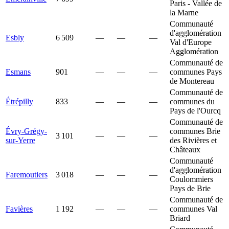
Paris - Vallée de
la Marne
Communauté
d'agglomération
Esbly
6 509
—
—
—
Val d'Europe
Agglomération
Communauté de
Esmans
901
—
—
—
communes Pays
de Montereau
Communauté de
Étrépilly
833
—
—
—
communes du
Pays de l'Ourcq
Communauté de
Évry-Grégy-
communes Brie
3 101
—
—
—
sur-Yerre
des Rivières et
Châteaux
Communauté
d'agglomération
Faremoutiers
3 018
—
—
—
Coulommiers
Pays de Brie
Communauté de
Favières
1 192
—
—
—
communes Val
Briard