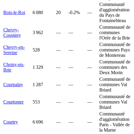
Communauté
d'agglomération
Bois-le-Roi
6 080
20
-0.2%
—
du Pays de
Fontainebleau
Communauté de
Chevry-
3 962
—
—
—
communes
Cossigny
l'Orée de la Brie
Communauté de
Chevry-en-
528
—
—
—
communes Pays
Sereine
de Montereau
Communauté de
Choisy-en-
1 329
—
—
—
communes des
Brie
Deux Morin
Communauté de
Courpalay
1 287
—
—
—
communes Val
Briard
Communauté de
Courtomer
553
—
—
—
communes Val
Briard
Communauté
d'agglomération
Courtry
6 696
—
—
—
Paris - Vallée de
la Marne