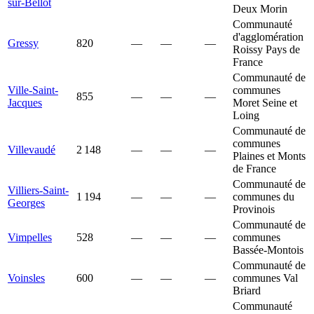
sur-Bellot
Deux Morin
Communauté
d'agglomération
Gressy
820
—
—
—
Roissy Pays de
France
Communauté de
Ville-Saint-
communes
855
—
—
—
Jacques
Moret Seine et
Loing
Communauté de
communes
Villevaudé
2 148
—
—
—
Plaines et Monts
de France
Communauté de
Villiers-Saint-
1 194
—
—
—
communes du
Georges
Provinois
Communauté de
Vimpelles
528
—
—
—
communes
Bassée-Montois
Communauté de
Voinsles
600
—
—
—
communes Val
Briard
Communauté