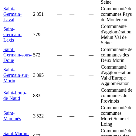
Seine
Saint-
Communauté de
Germain-
2 851
—
—
—
communes Pays
Laval
de Montereau
Communauté
Saint-
d'agglomération
Germain-
779
—
—
—
Melun Val de
Laxis
Seine
Saint-
Communauté de
Germain-sous-
572
—
—
—
communes des
Doue
Deux Morin
Communauté
Saint-
d'agglomération
Germain-sur-
3 895
—
—
—
Val d'Europe
Morin
Agglomération
Communauté de
Saint-Loup-
883
—
—
—
communes du
de-Naud
Provinois
Communauté de
Saint-
communes
3 522
—
—
—
Mammès
Moret Seine et
Loing
Communauté de
Saint-Martin-