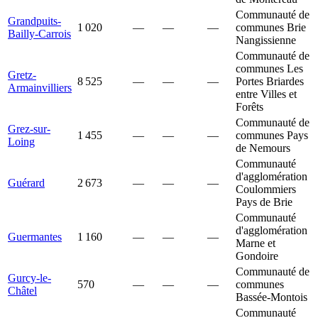
Communauté de
Grandpuits-
1 020
—
—
—
communes Brie
Bailly-Carrois
Nangissienne
Communauté de
communes Les
Gretz-
8 525
—
—
—
Portes Briardes
Armainvilliers
entre Villes et
Forêts
Communauté de
Grez-sur-
1 455
—
—
—
communes Pays
Loing
de Nemours
Communauté
d'agglomération
Guérard
2 673
—
—
—
Coulommiers
Pays de Brie
Communauté
d'agglomération
Guermantes
1 160
—
—
—
Marne et
Gondoire
Communauté de
Gurcy-le-
570
—
—
—
communes
Châtel
Bassée-Montois
Communauté