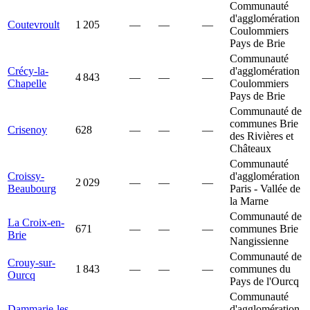
Communauté
d'agglomération
Coutevroult
1 205
—
—
—
Coulommiers
Pays de Brie
Communauté
Crécy-la-
d'agglomération
4 843
—
—
—
Chapelle
Coulommiers
Pays de Brie
Communauté de
communes Brie
Crisenoy
628
—
—
—
des Rivières et
Châteaux
Communauté
Croissy-
d'agglomération
2 029
—
—
—
Beaubourg
Paris - Vallée de
la Marne
Communauté de
La Croix-en-
671
—
—
—
communes Brie
Brie
Nangissienne
Communauté de
Crouy-sur-
1 843
—
—
—
communes du
Ourcq
Pays de l'Ourcq
Communauté
Dammarie-les-
d'agglomération