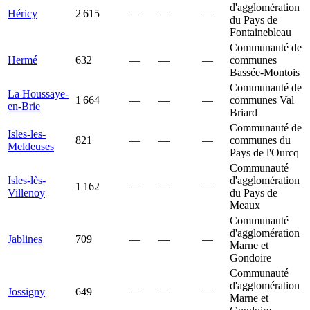
d'agglomération
Héricy
2 615
—
—
—
du Pays de
Fontainebleau
Communauté de
Hermé
632
—
—
—
communes
Bassée-Montois
Communauté de
La Houssaye-
1 664
—
—
—
communes Val
en-Brie
Briard
Communauté de
Isles-les-
821
—
—
—
communes du
Meldeuses
Pays de l'Ourcq
Communauté
Isles-lès-
d'agglomération
1 162
—
—
—
Villenoy
du Pays de
Meaux
Communauté
d'agglomération
Jablines
709
—
—
—
Marne et
Gondoire
Communauté
d'agglomération
Jossigny
649
—
—
—
Marne et