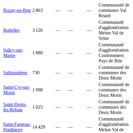
Communauté de
Rozay-en-Brie
2 863
—
—
—
communes Val
Briard
Communauté
d'agglomération
Rubelles
3 126
—
—
—
Melun Val de
Seine
Communauté
Saâcy-sur-
d'agglomération
1 880
—
—
—
Marne
Coulommiers
Pays de Brie
Communauté de
Sablonnières
730
—
—
—
communes des
Deux Morin
Communauté de
Saint-Cyr-sur-
1 998
—
—
—
communes des
Morin
Deux Morin
Communauté de
Saint-Denis-
1 025
—
—
—
communes des
lès-Rebais
Deux Morin
Communauté
Saint-Fargeau-
d'agglomération
14 429
—
—
—
Ponthierry
Melun Val de