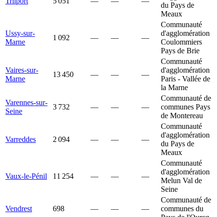
Trilport
5 051
—
—
—
du Pays de
Meaux
Communauté
Ussy-sur-
d'agglomération
1 092
—
—
—
Marne
Coulommiers
Pays de Brie
Communauté
Vaires-sur-
d'agglomération
13 450
—
—
—
Marne
Paris - Vallée de
la Marne
Communauté de
Varennes-sur-
3 732
—
—
—
communes Pays
Seine
de Montereau
Communauté
d'agglomération
Varreddes
2 094
—
—
—
du Pays de
Meaux
Communauté
d'agglomération
Vaux-le-Pénil
11 254
—
—
—
Melun Val de
Seine
Communauté de
Vendrest
698
—
—
—
communes du