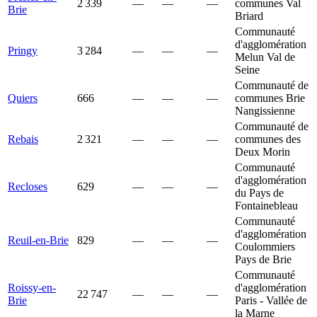
2 339
—
—
—
communes Val
Brie
Briard
Communauté
d'agglomération
Pringy
3 284
—
—
—
Melun Val de
Seine
Communauté de
Quiers
666
—
—
—
communes Brie
Nangissienne
Communauté de
Rebais
2 321
—
—
—
communes des
Deux Morin
Communauté
d'agglomération
Recloses
629
—
—
—
du Pays de
Fontainebleau
Communauté
d'agglomération
Reuil-en-Brie
829
—
—
—
Coulommiers
Pays de Brie
Communauté
Roissy-en-
d'agglomération
22 747
—
—
—
Brie
Paris - Vallée de
la Marne