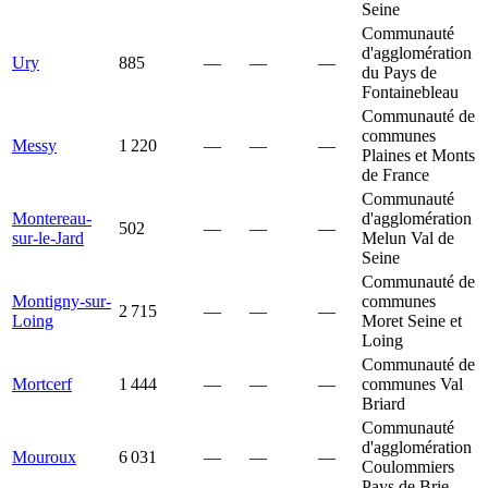
Seine
Communauté
d'agglomération
Ury
885
—
—
—
du Pays de
Fontainebleau
Communauté de
communes
Messy
1 220
—
—
—
Plaines et Monts
de France
Communauté
Montereau-
d'agglomération
502
—
—
—
sur-le-Jard
Melun Val de
Seine
Communauté de
Montigny-sur-
communes
2 715
—
—
—
Loing
Moret Seine et
Loing
Communauté de
Mortcerf
1 444
—
—
—
communes Val
Briard
Communauté
d'agglomération
Mouroux
6 031
—
—
—
Coulommiers
Pays de Brie