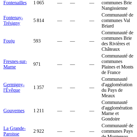
Fontenailles
1 065
—
—
—
communes Brie
Nangissienne
Communauté de
Fontenay-
5 814
—
—
—
communes Val
Trésigny
Briard
Communauté de
communes Brie
Fouju
593
—
—
—
des Rivières et
Châteaux
Communauté de
Fresnes-sur-
communes
971
—
—
—
Marne
Plaines et Monts
de France
Communauté
Germigny-
d'agglomération
1 357
—
—
—
l'Évêque
du Pays de
Meaux
Communauté
d'agglomération
Gouvernes
1 211
—
—
—
Marne et
Gondoire
Communauté de
La Grande-
2 922
—
—
—
communes Pays
Paroisse
de Montereau