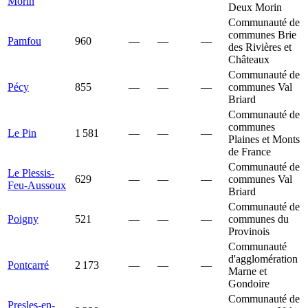
Morin
Deux Morin
Communauté de
communes Brie
Pamfou
960
—
—
—
des Rivières et
Châteaux
Communauté de
Pécy
855
—
—
—
communes Val
Briard
Communauté de
communes
Le Pin
1 581
—
—
—
Plaines et Monts
de France
Communauté de
Le Plessis-
629
—
—
—
communes Val
Feu-Aussoux
Briard
Communauté de
Poigny
521
—
—
—
communes du
Provinois
Communauté
d'agglomération
Pontcarré
2 173
—
—
—
Marne et
Gondoire
Communauté de
Presles-en-