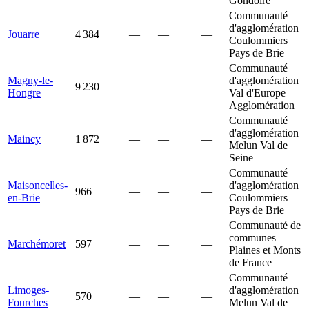
Gondoire
Communauté
d'agglomération
Jouarre
4 384
—
—
—
Coulommiers
Pays de Brie
Communauté
Magny-le-
d'agglomération
9 230
—
—
—
Hongre
Val d'Europe
Agglomération
Communauté
d'agglomération
Maincy
1 872
—
—
—
Melun Val de
Seine
Communauté
Maisoncelles-
d'agglomération
966
—
—
—
en-Brie
Coulommiers
Pays de Brie
Communauté de
communes
Marchémoret
597
—
—
—
Plaines et Monts
de France
Communauté
Limoges-
d'agglomération
570
—
—
—
Fourches
Melun Val de