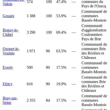
574
100
47.4%
—
communes du
Valois
Pays de l'Ourcq
Communauté de
Gouaix
1 388
100
53.9%
—
communes
Bassée-Montois
Communauté
Boissy-le-
d'agglomération
3 290
100
69.4%
—
Châtel
Coulommiers
Pays de Brie
Communauté de
Ozouer-le-
communes Brie
1 971
96
63.5%
—
Voulgis
des Rivières et
Châteaux
Communauté de
Everly
590
90
17.5%
—
communes
Bassée-Montois
Communauté de
communes Brie
Féricy
616
90
19.9%
—
des Rivières et
Châteaux
Communauté de
Bray-sur-
2 355
84
17.5%
—
communes
Seine
Bassée-Montois