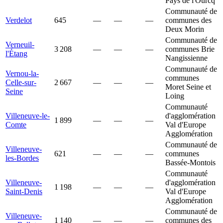
Pays de l'Ourcq
Communauté de
Verdelot
645
—
—
—
communes des
Deux Morin
Communauté de
Verneuil-
3 208
—
—
—
communes Brie
l'Étang
Nangissienne
Communauté de
Vernou-la-
communes
Celle-sur-
2 667
—
—
—
Moret Seine et
Seine
Loing
Communauté
Villeneuve-le-
d'agglomération
1 899
—
—
—
Comte
Val d'Europe
Agglomération
Communauté de
Villeneuve-
621
—
—
—
communes
les-Bordes
Bassée-Montois
Communauté
Villeneuve-
d'agglomération
1 198
—
—
—
Saint-Denis
Val d'Europe
Agglomération
Communauté de
Villeneuve-
1 140
—
—
—
communes des