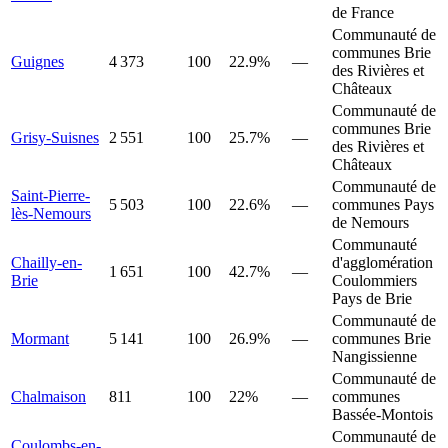
de France
Communauté de
communes Brie
Guignes
4 373
100
22.9%
—
des Rivières et
Châteaux
Communauté de
communes Brie
Grisy-Suisnes
2 551
100
25.7%
—
des Rivières et
Châteaux
Communauté de
Saint-Pierre-
5 503
100
22.6%
—
communes Pays
lès-Nemours
de Nemours
Communauté
Chailly-en-
d'agglomération
1 651
100
42.7%
—
Brie
Coulommiers
Pays de Brie
Communauté de
Mormant
5 141
100
26.9%
—
communes Brie
Nangissienne
Communauté de
Chalmaison
811
100
22%
—
communes
Bassée-Montois
Communauté de
Coulombs-en-