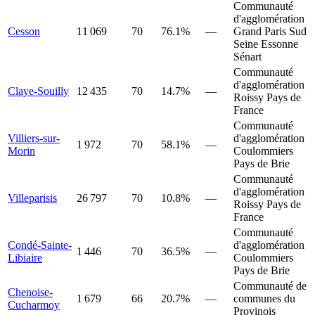
Communauté
d'agglomération
Cesson
11 069
70
76.1%
—
Grand Paris Sud
Seine Essonne
Sénart
Communauté
d'agglomération
Claye-Souilly
12 435
70
14.7%
—
Roissy Pays de
France
Communauté
Villiers-sur-
d'agglomération
1 972
70
58.1%
—
Morin
Coulommiers
Pays de Brie
Communauté
d'agglomération
Villeparisis
26 797
70
10.8%
—
Roissy Pays de
France
Communauté
Condé-Sainte-
d'agglomération
1 446
70
36.5%
—
Libiaire
Coulommiers
Pays de Brie
Communauté de
Chenoise-
1 679
66
20.7%
—
communes du
Cucharmoy
Provinois