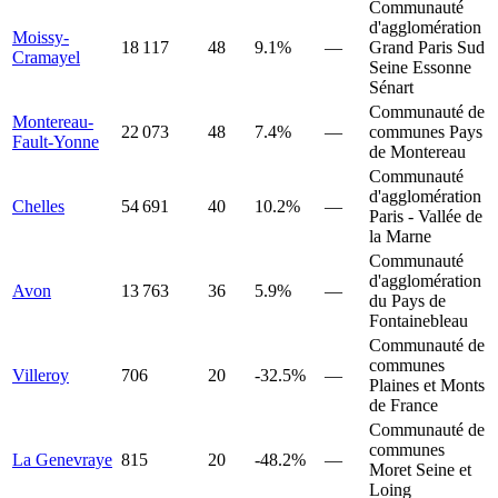
Communauté
d'agglomération
Moissy-
18 117
48
9.1%
—
Grand Paris Sud
Cramayel
Seine Essonne
Sénart
Communauté de
Montereau-
22 073
48
7.4%
—
communes Pays
Fault-Yonne
de Montereau
Communauté
d'agglomération
Chelles
54 691
40
10.2%
—
Paris - Vallée de
la Marne
Communauté
d'agglomération
Avon
13 763
36
5.9%
—
du Pays de
Fontainebleau
Communauté de
communes
Villeroy
706
20
-32.5%
—
Plaines et Monts
de France
Communauté de
communes
La Genevraye
815
20
-48.2%
—
Moret Seine et
Loing