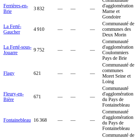
Communauté
Ferrières-en-
d'agglomération
3 832
—
—
—
Brie
Marne et
Gondoire
Communauté de
La Ferté-
4 910
—
—
—
communes des
Gaucher
Deux Morin
Communauté
La Ferté-sous-
d'agglomération
9 752
—
—
—
Jouarre
Coulommiers
Pays de Brie
Communauté de
communes
Flagy
621
—
—
—
Moret Seine et
Loing
Communauté
Fleury-en-
d'agglomération
671
—
—
—
Bière
du Pays de
Fontainebleau
Communauté
d'agglomération
Fontainebleau
16 368
—
—
—
du Pays de
Fontainebleau
Communauté de