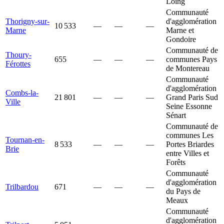
Loing
Communauté
Thorigny-sur-
d'agglomération
10 533
—
—
—
Marne
Marne et
Gondoire
Communauté de
Thoury-
655
—
—
—
communes Pays
Férottes
de Montereau
Communauté
d'agglomération
Combs-la-
21 801
—
—
—
Grand Paris Sud
Ville
Seine Essonne
Sénart
Communauté de
communes Les
Tournan-en-
8 533
—
—
—
Portes Briardes
Brie
entre Villes et
Forêts
Communauté
d'agglomération
Trilbardou
671
—
—
—
du Pays de
Meaux
Communauté
d'agglomération