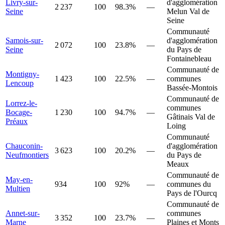
Livry-sur-
d'agglomération
2 237
100
98.3%
—
Seine
Melun Val de
Seine
Communauté
Samois-sur-
d'agglomération
2 072
100
23.8%
—
Seine
du Pays de
Fontainebleau
Communauté de
Montigny-
1 423
100
22.5%
—
communes
Lencoup
Bassée-Montois
Communauté de
Lorrez-le-
communes
Bocage-
1 230
100
94.7%
—
Gâtinais Val de
Préaux
Loing
Communauté
Chauconin-
d'agglomération
3 623
100
20.2%
—
Neufmontiers
du Pays de
Meaux
Communauté de
May-en-
934
100
92%
—
communes du
Multien
Pays de l'Ourcq
Communauté de
Annet-sur-
communes
3 352
100
23.7%
—
Marne
Plaines et Monts