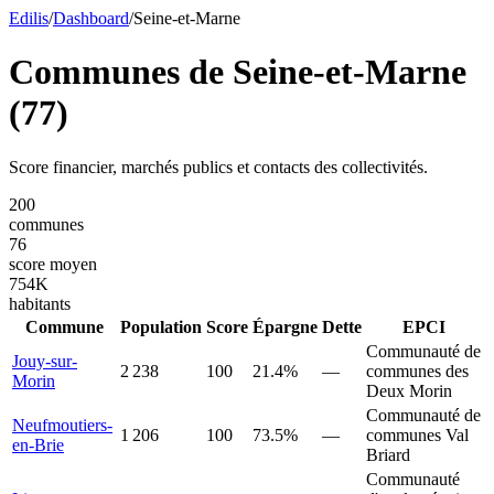
Edilis
/
Dashboard
/
Seine-et-Marne
Communes de
Seine-et-Marne
(
77
)
Score financier, marchés publics et contacts des collectivités.
200
communes
76
score moyen
754
K
habitants
Commune
Population
Score
Épargne
Dette
EPCI
Communauté de
Jouy-sur-
2 238
100
21.4%
—
communes des
Morin
Deux Morin
Communauté de
Neufmoutiers-
1 206
100
73.5%
—
communes Val
en-Brie
Briard
Communauté