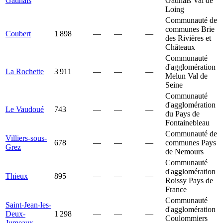
Gâtinais
Gâtinais Val de
Loing
Communauté de
communes Brie
Coubert
1 898
—
—
—
des Rivières et
Châteaux
Communauté
d'agglomération
La Rochette
3 911
—
—
—
Melun Val de
Seine
Communauté
d'agglomération
Le Vaudoué
743
—
—
—
du Pays de
Fontainebleau
Communauté de
Villiers-sous-
678
—
—
—
communes Pays
Grez
de Nemours
Communauté
d'agglomération
Thieux
895
—
—
—
Roissy Pays de
France
Communauté
Saint-Jean-les-
d'agglomération
Deux-
1 298
—
—
—
Coulommiers
Jumeaux