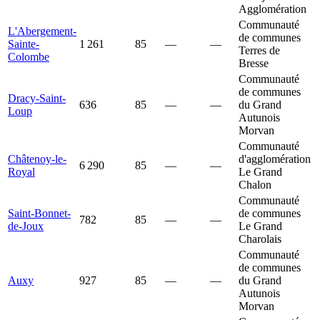
Agglomération
Communauté
L'Abergement-
de communes
Sainte-
1 261
85
—
—
Terres de
Colombe
Bresse
Communauté
de communes
Dracy-Saint-
636
85
—
—
du Grand
Loup
Autunois
Morvan
Communauté
Châtenoy-le-
d'agglomération
6 290
85
—
—
Royal
Le Grand
Chalon
Communauté
Saint-Bonnet-
de communes
782
85
—
—
de-Joux
Le Grand
Charolais
Communauté
de communes
Auxy
927
85
—
—
du Grand
Autunois
Morvan