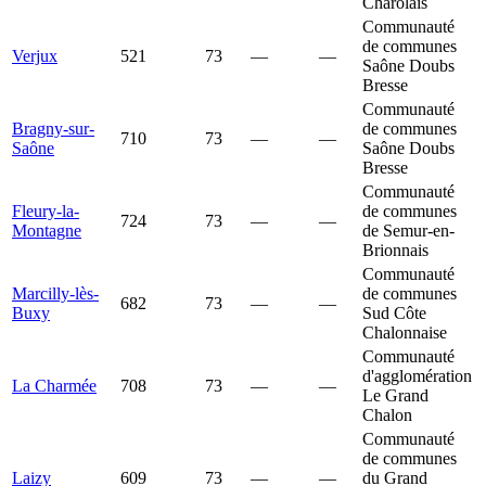
Charolais
Communauté
de communes
Verjux
521
73
—
—
Saône Doubs
Bresse
Communauté
Bragny-sur-
de communes
710
73
—
—
Saône
Saône Doubs
Bresse
Communauté
Fleury-la-
de communes
724
73
—
—
Montagne
de Semur-en-
Brionnais
Communauté
Marcilly-lès-
de communes
682
73
—
—
Buxy
Sud Côte
Chalonnaise
Communauté
d'agglomération
La Charmée
708
73
—
—
Le Grand
Chalon
Communauté
de communes
Laizy
609
73
—
—
du Grand