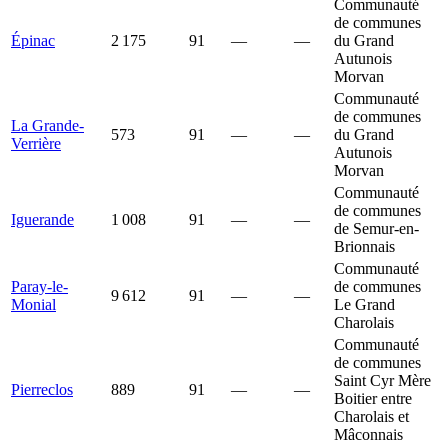
Communauté
de communes
Épinac
2 175
91
—
—
du Grand
Autunois
Morvan
Communauté
de communes
La Grande-
573
91
—
—
du Grand
Verrière
Autunois
Morvan
Communauté
de communes
Iguerande
1 008
91
—
—
de Semur-en-
Brionnais
Communauté
Paray-le-
de communes
9 612
91
—
—
Monial
Le Grand
Charolais
Communauté
de communes
Saint Cyr Mère
Pierreclos
889
91
—
—
Boitier entre
Charolais et
Mâconnais