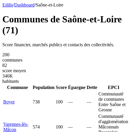
Edilis
/
Dashboard
/
Saône-et-Loire
Communes de
Saône-et-Loire
(
71
)
Score financier, marchés publics et contacts des collectivités.
200
communes
82
score moyen
346
K
habitants
Commune
Population
Score
Épargne
Dette
EPCI
Communauté
de communes
Boyer
738
100
—
—
Entre Saône et
Grosne
Communauté
d'agglomération
Varennes-lès-
574
100
—
—
Mâconnais
Mâcon