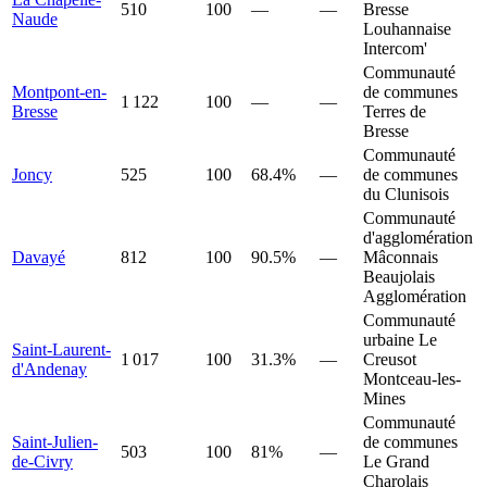
510
100
—
—
Bresse
Naude
Louhannaise
Intercom'
Communauté
Montpont-en-
de communes
1 122
100
—
—
Bresse
Terres de
Bresse
Communauté
Joncy
525
100
68.4%
—
de communes
du Clunisois
Communauté
d'agglomération
Davayé
812
100
90.5%
—
Mâconnais
Beaujolais
Agglomération
Communauté
urbaine Le
Saint-Laurent-
1 017
100
31.3%
—
Creusot
d'Andenay
Montceau-les-
Mines
Communauté
Saint-Julien-
de communes
503
100
81%
—
de-Civry
Le Grand
Charolais