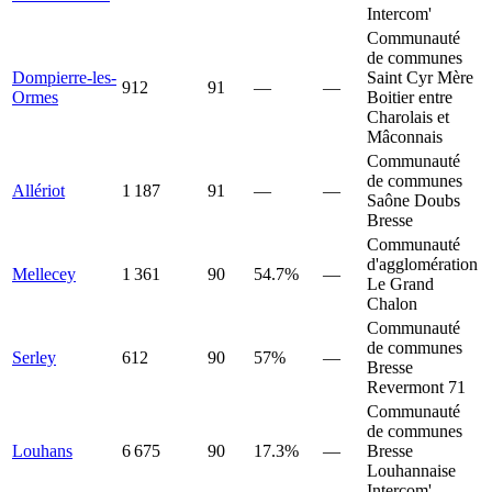
Intercom'
Communauté
de communes
Dompierre-les-
Saint Cyr Mère
912
91
—
—
Ormes
Boitier entre
Charolais et
Mâconnais
Communauté
de communes
Allériot
1 187
91
—
—
Saône Doubs
Bresse
Communauté
d'agglomération
Mellecey
1 361
90
54.7%
—
Le Grand
Chalon
Communauté
de communes
Serley
612
90
57%
—
Bresse
Revermont 71
Communauté
de communes
Louhans
6 675
90
17.3%
—
Bresse
Louhannaise
Intercom'