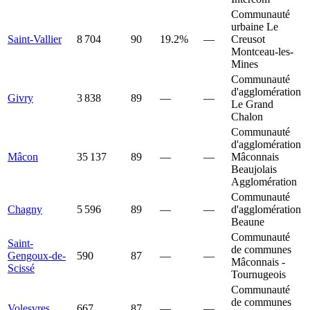
Communauté
urbaine Le
Saint-Vallier
8 704
90
19.2%
—
Creusot
Montceau-les-
Mines
Communauté
d'agglomération
Givry
3 838
89
—
—
Le Grand
Chalon
Communauté
d'agglomération
Mâcon
35 137
89
—
—
Mâconnais
Beaujolais
Agglomération
Communauté
Chagny
5 596
89
—
—
d'agglomération
Beaune
Communauté
Saint-
de communes
Gengoux-de-
590
87
—
—
Mâconnais -
Scissé
Tournugeois
Communauté
de communes
Volesvres
667
87
—
—