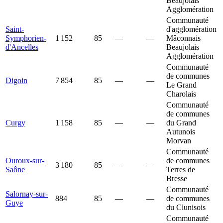
Beaujolais
Agglomération
Communauté
Saint-
d'agglomération
Symphorien-
1 152
85
—
—
Mâconnais
d'Ancelles
Beaujolais
Agglomération
Communauté
de communes
Digoin
7 854
85
—
—
Le Grand
Charolais
Communauté
de communes
Curgy
1 158
85
—
—
du Grand
Autunois
Morvan
Communauté
Ouroux-sur-
de communes
3 180
85
—
—
Saône
Terres de
Bresse
Communauté
Salornay-sur-
884
85
—
—
de communes
Guye
du Clunisois
Communauté