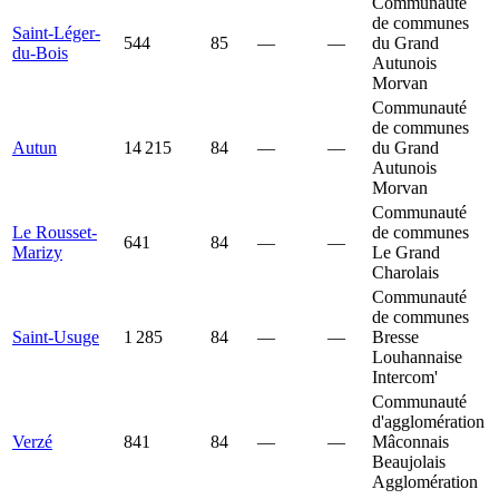
Communauté
de communes
Saint-Léger-
544
85
—
—
du Grand
du-Bois
Autunois
Morvan
Communauté
de communes
Autun
14 215
84
—
—
du Grand
Autunois
Morvan
Communauté
Le Rousset-
de communes
641
84
—
—
Marizy
Le Grand
Charolais
Communauté
de communes
Saint-Usuge
1 285
84
—
—
Bresse
Louhannaise
Intercom'
Communauté
d'agglomération
Verzé
841
84
—
—
Mâconnais
Beaujolais
Agglomération