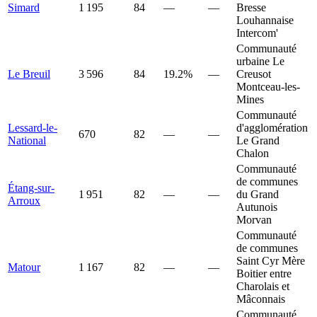
Simard
1 195
84
—
—
Bresse
Louhannaise
Intercom'
Communauté
urbaine Le
Le Breuil
3 596
84
19.2%
—
Creusot
Montceau-les-
Mines
Communauté
Lessard-le-
d'agglomération
670
82
—
—
National
Le Grand
Chalon
Communauté
de communes
Étang-sur-
1 951
82
—
—
du Grand
Arroux
Autunois
Morvan
Communauté
de communes
Saint Cyr Mère
Matour
1 167
82
—
—
Boitier entre
Charolais et
Mâconnais
Communauté