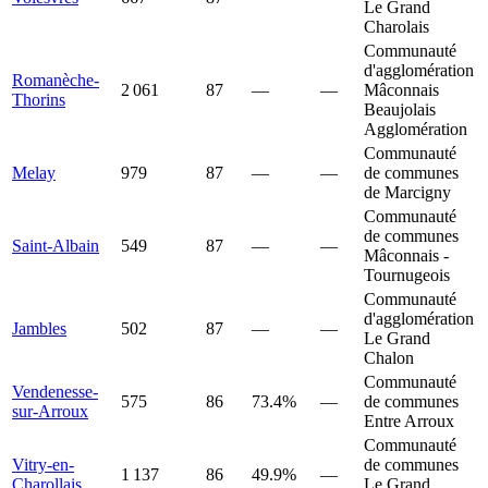
Le Grand
Charolais
Communauté
d'agglomération
Romanèche-
2 061
87
—
—
Mâconnais
Thorins
Beaujolais
Agglomération
Communauté
Melay
979
87
—
—
de communes
de Marcigny
Communauté
de communes
Saint-Albain
549
87
—
—
Mâconnais -
Tournugeois
Communauté
d'agglomération
Jambles
502
87
—
—
Le Grand
Chalon
Communauté
Vendenesse-
575
86
73.4%
—
de communes
sur-Arroux
Entre Arroux
Communauté
Vitry-en-
de communes
1 137
86
49.9%
—
Charollais
Le Grand