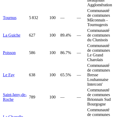
Beaujolais
Agglomération
Communauté
de communes
Tournus
5 832
100
—
—
Mâconnais -
Tournugeois
Communauté
La Guiche
627
100
89.4%
—
de communes
du Clunisois
Communauté
de communes
Poisson
586
100
86.7%
—
Le Grand
Charolais
Communauté
de communes
Le Fay
638
100
65.5%
—
Bresse
Louhannaise
Intercom'
Communauté
Saint-Igny-de-
de communes
789
100
—
—
Roche
Brionnais Sud
Bourgogne
Communauté
de communes
La Chapelle-