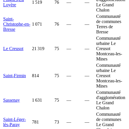
1 519
76
—
—
Loyère
Le Grand
Chalon
Communauté
Saint-
de communes
Christophe-en-
1 071
76
—
—
Terres de
Bresse
Bresse
Communauté
urbaine Le
Le Creusot
21 319
75
—
—
Creusot
Montceau-les-
Mines
Communauté
urbaine Le
Saint-Firmin
814
75
—
—
Creusot
Montceau-les-
Mines
Communauté
d'agglomération
Sassenay
1 631
75
—
—
Le Grand
Chalon
Communauté
Saint-Léger-
de communes
781
73
—
—
lès-Paray
Le Grand