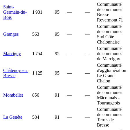
Communauté
Saint-
de communes
Germain-du-
1 931
95
—
—
Bresse
Bois
Revermont 71
Communauté
de communes
Granges
563
95
—
—
Sud Côte
Chalonnaise
Communauté
Marcigny
1 754
95
—
—
de communes
de Marcigny
Communauté
Châtenoy-en-
d'agglomération
1 125
95
—
—
Bresse
Le Grand
Chalon
Communauté
de communes
Montbellet
856
91
—
—
Mâconnais -
Tournugeois
Communauté
de communes
La Genête
584
91
—
—
Terres de
Bresse