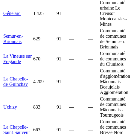
Communauté
urbaine Le
Génelard
1 425
91
—
—
Creusot
Montceau-les-
Mines
Communauté
Semur-en-
de communes
629
91
—
—
Brionnais
de Semur-en-
Brionnais
Communauté
La Vineuse sur
670
91
—
—
de communes
Fregande
du Clunisois
Communauté
d'agglomération
La Chapelle-
4 209
91
—
—
Mâconnais
de-Guinchay
Beaujolais
Agglomération
Communauté
de communes
Uchizy
833
91
—
—
Mâconnais -
Tournugeois
Communauté
La Chapelle-
de communes
663
91
—
—
Saint-Sauveur
Bresse Nord