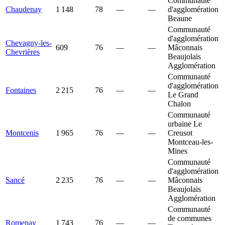
Communauté
Chaudenay
1 148
78
—
—
d'agglomération
Beaune
Communauté
d'agglomération
Chevagny-les-
609
76
—
—
Mâconnais
Chevrières
Beaujolais
Agglomération
Communauté
d'agglomération
Fontaines
2 215
76
—
—
Le Grand
Chalon
Communauté
urbaine Le
Montcenis
1 965
76
—
—
Creusot
Montceau-les-
Mines
Communauté
d'agglomération
Sancé
2 235
76
—
—
Mâconnais
Beaujolais
Agglomération
Communauté
de communes
Romenay
1 743
76
—
—