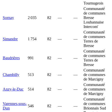
Tournugeois
Communauté
de communes
Sornay
2 035
82
—
—
Bresse
Louhannaise
Intercom'
Communauté
de communes
Simandre
1 754
82
—
—
Terres de
Bresse
Communauté
de communes
Baudrières
991
82
—
—
Terres de
Bresse
Communauté
Chambilly
513
82
—
—
de communes
de Marcigny
Communauté
Anzy-le-Duc
514
82
—
—
de communes
de Marcigny
Communauté
Varennes-sous-
de communes
546
82
—
—
Dun
Brionnais Sud