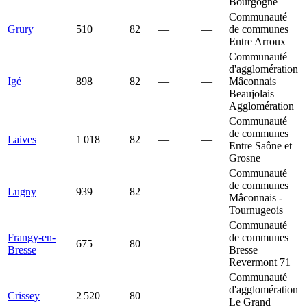
Bourgogne
Communauté
Grury
510
82
—
—
de communes
Entre Arroux
Communauté
d'agglomération
Igé
898
82
—
—
Mâconnais
Beaujolais
Agglomération
Communauté
de communes
Laives
1 018
82
—
—
Entre Saône et
Grosne
Communauté
de communes
Lugny
939
82
—
—
Mâconnais -
Tournugeois
Communauté
Frangy-en-
de communes
675
80
—
—
Bresse
Bresse
Revermont 71
Communauté
d'agglomération
Crissey
2 520
80
—
—
Le Grand