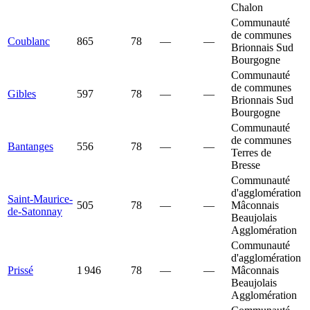
Chalon
Communauté
de communes
Coublanc
865
78
—
—
Brionnais Sud
Bourgogne
Communauté
de communes
Gibles
597
78
—
—
Brionnais Sud
Bourgogne
Communauté
de communes
Bantanges
556
78
—
—
Terres de
Bresse
Communauté
d'agglomération
Saint-Maurice-
505
78
—
—
Mâconnais
de-Satonnay
Beaujolais
Agglomération
Communauté
d'agglomération
Prissé
1 946
78
—
—
Mâconnais
Beaujolais
Agglomération