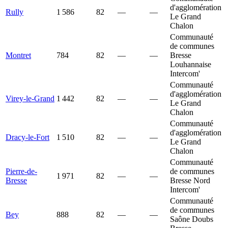
d'agglomération
Rully
1 586
82
—
—
Le Grand
Chalon
Communauté
de communes
Montret
784
82
—
—
Bresse
Louhannaise
Intercom'
Communauté
d'agglomération
Virey-le-Grand
1 442
82
—
—
Le Grand
Chalon
Communauté
d'agglomération
Dracy-le-Fort
1 510
82
—
—
Le Grand
Chalon
Communauté
Pierre-de-
de communes
1 971
82
—
—
Bresse
Bresse Nord
Intercom'
Communauté
de communes
Bey
888
82
—
—
Saône Doubs