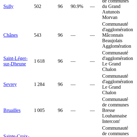
de communes
Sully
502
96
90.9%
—
du Grand
Autunois
Morvan
Communauté
d'agglomération
Chânes
543
96
—
—
Mâconnais
Beaujolais
Agglomération
Communauté
Saint-Léger-
d'agglomération
1 618
96
—
—
sur-Dheune
Le Grand
Chalon
Communauté
d'agglomération
Sevrey
1 284
96
—
—
Le Grand
Chalon
Communauté
de communes
Bruailles
1 005
96
—
—
Bresse
Louhannaise
Intercom'
Communauté
de communes
Sainte-Croix-