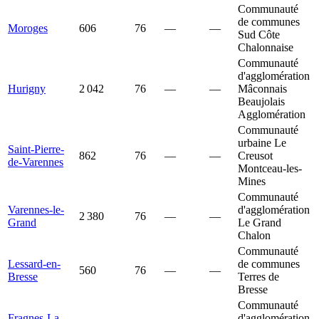
Communauté
de communes
Moroges
606
76
—
—
Sud Côte
Chalonnaise
Communauté
d'agglomération
Hurigny
2 042
76
—
—
Mâconnais
Beaujolais
Agglomération
Communauté
urbaine Le
Saint-Pierre-
862
76
—
—
Creusot
de-Varennes
Montceau-les-
Mines
Communauté
Varennes-le-
d'agglomération
2 380
76
—
—
Grand
Le Grand
Chalon
Communauté
Lessard-en-
de communes
560
76
—
—
Bresse
Terres de
Bresse
Communauté
Fragnes-La
d'agglomération