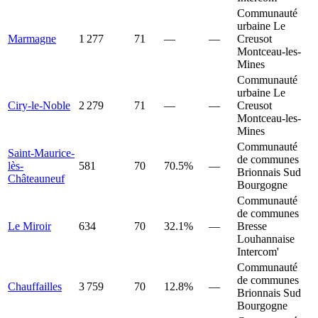
Communauté
urbaine Le
Marmagne
1 277
71
—
—
Creusot
Montceau-les-
Mines
Communauté
urbaine Le
Ciry-le-Noble
2 279
71
—
—
Creusot
Montceau-les-
Mines
Communauté
Saint-Maurice-
de communes
lès-
581
70
70.5%
—
Brionnais Sud
Châteauneuf
Bourgogne
Communauté
de communes
Le Miroir
634
70
32.1%
—
Bresse
Louhannaise
Intercom'
Communauté
de communes
Chauffailles
3 759
70
12.8%
—
Brionnais Sud
Bourgogne