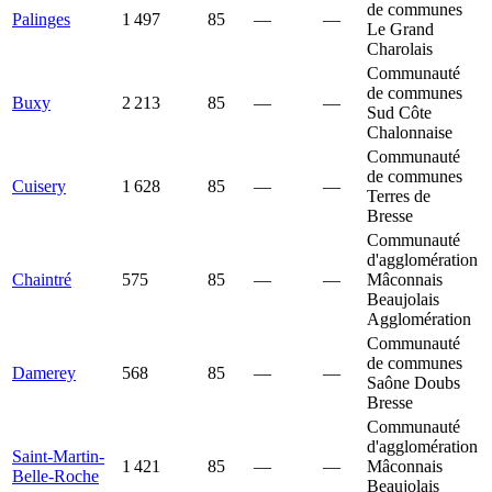
de communes
Palinges
1 497
85
—
—
Le Grand
Charolais
Communauté
de communes
Buxy
2 213
85
—
—
Sud Côte
Chalonnaise
Communauté
de communes
Cuisery
1 628
85
—
—
Terres de
Bresse
Communauté
d'agglomération
Chaintré
575
85
—
—
Mâconnais
Beaujolais
Agglomération
Communauté
de communes
Damerey
568
85
—
—
Saône Doubs
Bresse
Communauté
d'agglomération
Saint-Martin-
1 421
85
—
—
Mâconnais
Belle-Roche
Beaujolais