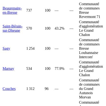
Communauté
Beaurepaire-
de communes
737
100
—
—
en-Bresse
Bresse
Revermont 71
Communauté
Saint-Bérain-
d'agglomération
570
100
43.2%
—
sur-Dheune
Le Grand
Chalon
Communauté
de communes
Sagy
1 254
100
—
—
Bresse
Louhannaise
Intercom'
Communauté
d'agglomération
Marnay
534
100
77.9%
—
Le Grand
Chalon
Communauté
de communes
Couches
1 312
96
—
—
du Grand
Autunois
Morvan
Communauté