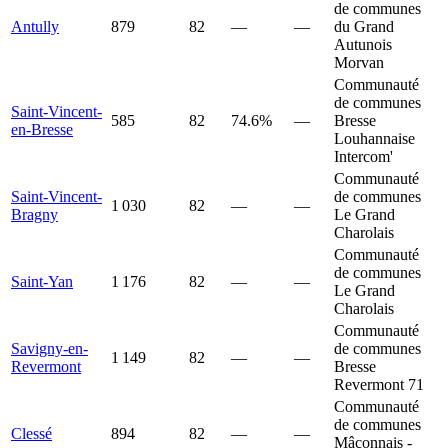
de communes
Antully
879
82
—
—
du Grand
Autunois
Morvan
Communauté
de communes
Saint-Vincent-
585
82
74.6%
—
Bresse
en-Bresse
Louhannaise
Intercom'
Communauté
Saint-Vincent-
de communes
1 030
82
—
—
Bragny
Le Grand
Charolais
Communauté
de communes
Saint-Yan
1 176
82
—
—
Le Grand
Charolais
Communauté
Savigny-en-
de communes
1 149
82
—
—
Revermont
Bresse
Revermont 71
Communauté
de communes
Clessé
894
82
—
—
Mâconnais -