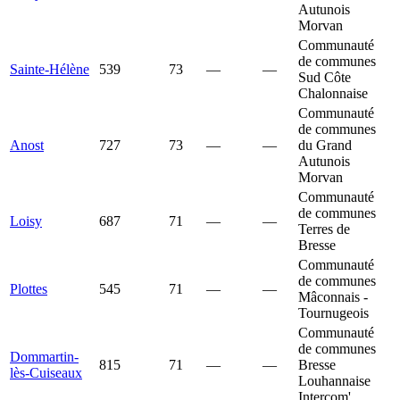
Autunois
Morvan
Communauté
de communes
Sainte-Hélène
539
73
—
—
Sud Côte
Chalonnaise
Communauté
de communes
Anost
727
73
—
—
du Grand
Autunois
Morvan
Communauté
de communes
Loisy
687
71
—
—
Terres de
Bresse
Communauté
de communes
Plottes
545
71
—
—
Mâconnais -
Tournugeois
Communauté
de communes
Dommartin-
815
71
—
—
Bresse
lès-Cuiseaux
Louhannaise
Intercom'