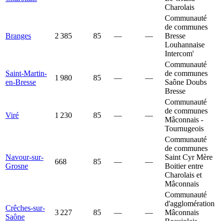
Charolais
Communauté
de communes
Branges
2 385
85
—
—
Bresse
Louhannaise
Intercom'
Communauté
Saint-Martin-
de communes
1 980
85
—
—
en-Bresse
Saône Doubs
Bresse
Communauté
de communes
Viré
1 230
85
—
—
Mâconnais -
Tournugeois
Communauté
de communes
Navour-sur-
Saint Cyr Mère
668
85
—
—
Grosne
Boitier entre
Charolais et
Mâconnais
Communauté
d'agglomération
Crêches-sur-
3 227
85
—
—
Mâconnais
Saône