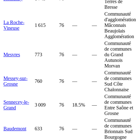
Terres de
Bresse
Communauté
d'agglomération
La Roche-
1 615
76
—
—
Mâconnais
Vineuse
Beaujolais
Agglomération
Communauté
de communes
Mesvres
773
76
—
—
du Grand
Autunois
Morvan
Communauté
Messey-sur-
de communes
760
76
—
—
Grosne
Sud Côte
Chalonnaise
Communauté
Sennecey-le-
de communes
3 009
76
18.5%
—
Grand
Entre Saône et
Grosne
Communauté
de communes
Baudemont
633
76
—
—
Brionnais Sud
Bourgogne