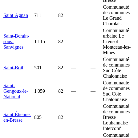
Bresse
Communauté
de communes
Saint-Agnan
711
82
—
—
Le Grand
Charolais
Communauté
Saint-Berain-
urbaine Le
sous-
1 115
82
—
—
Creusot
Sanvignes
Montceau-les-
Mines
Communauté
de communes
Saint-Boil
501
82
—
—
Sud Côte
Chalonnaise
Communauté
Saint-
de communes
Gengoux-le-
1 059
82
—
—
Sud Côte
National
Chalonnaise
Communauté
de communes
Saint-Étienne-
805
82
—
—
Bresse
en-Bresse
Louhannaise
Intercom'
Communauté