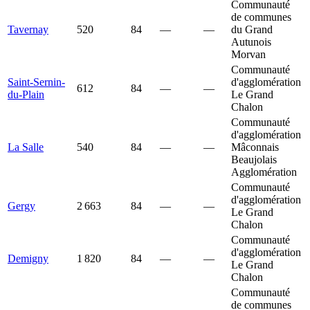
Communauté
de communes
Tavernay
520
84
—
—
du Grand
Autunois
Morvan
Communauté
Saint-Sernin-
d'agglomération
612
84
—
—
du-Plain
Le Grand
Chalon
Communauté
d'agglomération
La Salle
540
84
—
—
Mâconnais
Beaujolais
Agglomération
Communauté
d'agglomération
Gergy
2 663
84
—
—
Le Grand
Chalon
Communauté
d'agglomération
Demigny
1 820
84
—
—
Le Grand
Chalon
Communauté
de communes