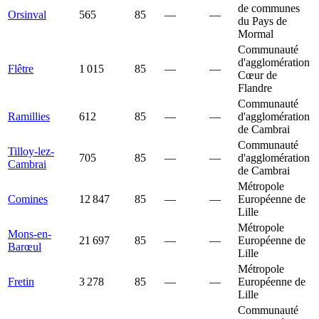
de communes
Orsinval
565
85
—
—
du Pays de
Mormal
Communauté
d'agglomération
Flêtre
1 015
85
—
—
Cœur de
Flandre
Communauté
Ramillies
612
85
—
—
d'agglomération
de Cambrai
Communauté
Tilloy-lez-
705
85
—
—
d'agglomération
Cambrai
de Cambrai
Métropole
Comines
12 847
85
—
—
Européenne de
Lille
Métropole
Mons-en-
21 697
85
—
—
Européenne de
Barœul
Lille
Métropole
Fretin
3 278
85
—
—
Européenne de
Lille
Communauté