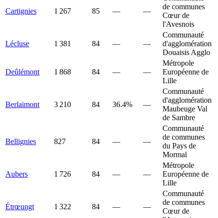
de communes
Cartignies
1 267
85
—
—
Cœur de
l'Avesnois
Communauté
Lécluse
1 381
84
—
—
d'agglomération
Douaisis Agglo
Métropole
Deûlémont
1 868
84
—
—
Européenne de
Lille
Communauté
d'agglomération
Berlaimont
3 210
84
36.4%
—
Maubeuge Val
de Sambre
Communauté
de communes
Bellignies
827
84
—
—
du Pays de
Mormal
Métropole
Aubers
1 726
84
—
—
Européenne de
Lille
Communauté
de communes
Étrœungt
1 322
84
—
—
Cœur de