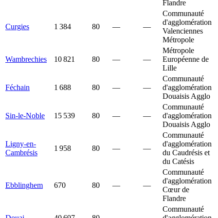
Flandre
Communauté
d'agglomération
Curgies
1 384
80
—
—
Valenciennes
Métropole
Métropole
Wambrechies
10 821
80
—
—
Européenne de
Lille
Communauté
Féchain
1 688
80
—
—
d'agglomération
Douaisis Agglo
Communauté
Sin-le-Noble
15 539
80
—
—
d'agglomération
Douaisis Agglo
Communauté
Ligny-en-
d'agglomération
1 958
80
—
—
Cambrésis
du Caudrésis et
du Catésis
Communauté
d'agglomération
Ebblinghem
670
80
—
—
Cœur de
Flandre
Communauté
Douai
40 697
80
—
—
d'agglomération