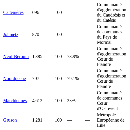
Communauté
d'agglomération
Cattenières
696
100
—
—
du Caudrésis et
du Catésis
Communauté
de communes
Jolimetz
870
100
—
—
du Pays de
Mormal
Communauté
d'agglomération
Neuf-Berquin
1 385
100
78.9%
—
Cœur de
Flandre
Communauté
d'agglomération
Noordpeene
797
100
79.1%
—
Cœur de
Flandre
Communauté
de communes
Marchiennes
4 612
100
23%
—
Cœur
d'Ostrevent
Métropole
Gruson
1 281
100
—
—
Européenne de
Lille