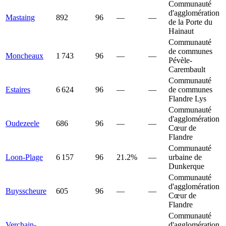
Communauté
d'agglomération
Mastaing
892
96
—
—
de la Porte du
Hainaut
Communauté
de communes
Moncheaux
1 743
96
—
—
Pévèle-
Carembault
Communauté
Estaires
6 624
96
—
—
de communes
Flandre Lys
Communauté
d'agglomération
Oudezeele
686
96
—
—
Cœur de
Flandre
Communauté
Loon-Plage
6 157
96
21.2%
—
urbaine de
Dunkerque
Communauté
d'agglomération
Buysscheure
605
96
—
—
Cœur de
Flandre
Communauté
Verchain-
d'agglomération