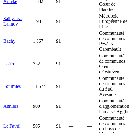
Arnèke
1 582
91
—
—
Cœur de
Flandre
Métropole
Sailly-lez-
1 981
91
—
—
Européenne de
Lannoy
Lille
Communauté
de communes
Bachy
1 867
91
—
—
Pévèle-
Carembault
Communauté
de communes
Loffre
732
91
—
—
Cœur
d'Ostrevent
Communauté
de communes
Fourmies
11 574
91
—
—
du Sud
Avesnois
Communauté
Anhiers
900
91
—
—
d'agglomération
Douaisis Agglo
Communauté
de communes
Le Favril
505
91
—
—
du Pays de