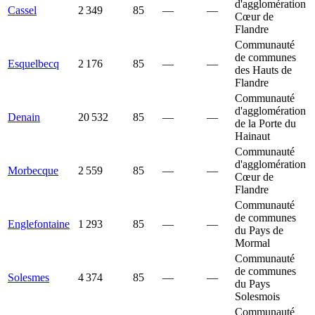
d'agglomération
Cassel
2 349
85
—
—
Cœur de
Flandre
Communauté
de communes
Esquelbecq
2 176
85
—
—
des Hauts de
Flandre
Communauté
d'agglomération
Denain
20 532
85
—
—
de la Porte du
Hainaut
Communauté
d'agglomération
Morbecque
2 559
85
—
—
Cœur de
Flandre
Communauté
de communes
Englefontaine
1 293
85
—
—
du Pays de
Mormal
Communauté
de communes
Solesmes
4 374
85
—
—
du Pays
Solesmois
Communauté