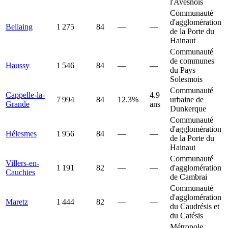
l'Avesnois
Communauté
d'agglomération
Bellaing
1 275
84
—
—
de la Porte du
Hainaut
Communauté
de communes
Haussy
1 546
84
—
—
du Pays
Solesmois
Communauté
Cappelle-la-
4.9
7 994
84
12.3%
urbaine de
Grande
ans
Dunkerque
Communauté
d'agglomération
Hélesmes
1 956
84
—
—
de la Porte du
Hainaut
Communauté
Villers-en-
1 191
82
—
—
d'agglomération
Cauchies
de Cambrai
Communauté
d'agglomération
Maretz
1 444
82
—
—
du Caudrésis et
du Catésis
Métropole