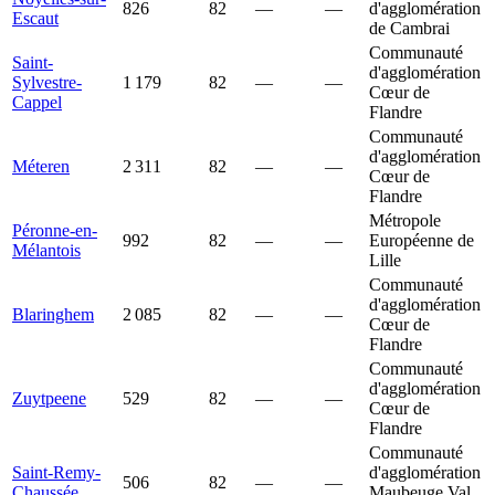
826
82
—
—
d'agglomération
Escaut
de Cambrai
Communauté
Saint-
d'agglomération
Sylvestre-
1 179
82
—
—
Cœur de
Cappel
Flandre
Communauté
d'agglomération
Méteren
2 311
82
—
—
Cœur de
Flandre
Métropole
Péronne-en-
992
82
—
—
Européenne de
Mélantois
Lille
Communauté
d'agglomération
Blaringhem
2 085
82
—
—
Cœur de
Flandre
Communauté
d'agglomération
Zuytpeene
529
82
—
—
Cœur de
Flandre
Communauté
Saint-Remy-
d'agglomération
506
82
—
—
Chaussée
Maubeuge Val