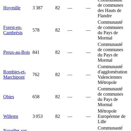
de communes
Hoymille
3 387
82
—
—
des Hauts de
Flandre
Communauté
Forest-en-
de communes
578
82
—
—
Cambrésis
du Pays de
Mormal
Communauté
de communes
Preux-au-Bois
841
82
—
—
du Pays de
Mormal
Communauté
Rombies-et-
d'agglomération
762
82
—
—
Marchipont
Valenciennes
Métropole
Communauté
de communes
Obies
658
82
—
—
du Pays de
Mormal
Métropole
Willems
3 053
82
—
—
Européenne de
Lille
Communauté
Noyelles-sur-