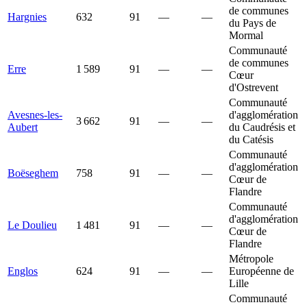
de communes
Hargnies
632
91
—
—
du Pays de
Mormal
Communauté
de communes
Erre
1 589
91
—
—
Cœur
d'Ostrevent
Communauté
Avesnes-les-
d'agglomération
3 662
91
—
—
Aubert
du Caudrésis et
du Catésis
Communauté
d'agglomération
Boëseghem
758
91
—
—
Cœur de
Flandre
Communauté
d'agglomération
Le Doulieu
1 481
91
—
—
Cœur de
Flandre
Métropole
Englos
624
91
—
—
Européenne de
Lille
Communauté