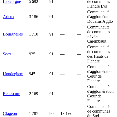
La Gorgue
5 692
91
—
—
de communes
Flandre Lys
Communauté
Arleux
3 186
91
—
—
d'agglomération
Douaisis Agglo
Communauté
de communes
Bourghelles
1 710
91
—
—
Pévèle-
Carembault
Communauté
de communes
Socx
925
91
—
—
des Hauts de
Flandre
Communauté
d'agglomération
Hondeghem
945
91
—
—
Cœur de
Flandre
Communauté
d'agglomération
Renescure
2 169
91
—
—
Cœur de
Flandre
Communauté
de communes
Glageon
1 787
90
18.1%
—
du Sud