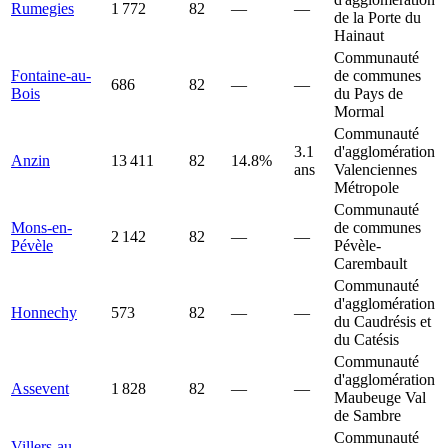
Rumegies
1 772
82
—
—
de la Porte du
Hainaut
Communauté
Fontaine-au-
de communes
686
82
—
—
Bois
du Pays de
Mormal
Communauté
3.1
d'agglomération
Anzin
13 411
82
14.8%
ans
Valenciennes
Métropole
Communauté
Mons-en-
de communes
2 142
82
—
—
Pévèle
Pévèle-
Carembault
Communauté
d'agglomération
Honnechy
573
82
—
—
du Caudrésis et
du Catésis
Communauté
d'agglomération
Assevent
1 828
82
—
—
Maubeuge Val
de Sambre
Communauté
Villers-au-