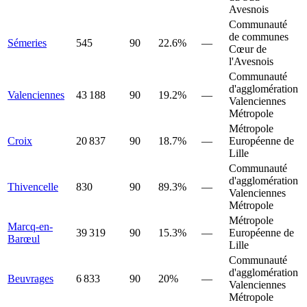
Avesnois
Communauté
de communes
Sémeries
545
90
22.6%
—
Cœur de
l'Avesnois
Communauté
d'agglomération
Valenciennes
43 188
90
19.2%
—
Valenciennes
Métropole
Métropole
Croix
20 837
90
18.7%
—
Européenne de
Lille
Communauté
d'agglomération
Thivencelle
830
90
89.3%
—
Valenciennes
Métropole
Métropole
Marcq-en-
39 319
90
15.3%
—
Européenne de
Barœul
Lille
Communauté
d'agglomération
Beuvrages
6 833
90
20%
—
Valenciennes
Métropole