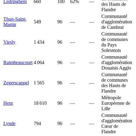
Ledringhem
660
100
62%
—
des Hauts de
Flandre
Communauté
Thun-Saint-
549
96
—
—
d'agglomération
Martin
de Cambrai
Communauté
de communes
Viesly
1 434
96
—
—
du Pays
Solesmois
Communauté
Raimbeaucourt
4 064
96
—
—
d'agglomération
Douaisis Agglo
Communauté
de communes
Zegerscappel
1 565
96
—
—
des Hauts de
Flandre
Métropole
Hem
18 610
96
—
—
Européenne de
Lille
Communauté
d'agglomération
Lynde
794
96
—
—
Cœur de
Flandre