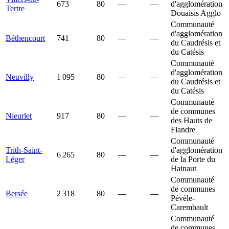
673
80
—
—
d'agglomération
Tertre
Douaisis Agglo
Communauté
d'agglomération
Béthencourt
741
80
—
—
du Caudrésis et
du Catésis
Communauté
d'agglomération
Neuvilly
1 095
80
—
—
du Caudrésis et
du Catésis
Communauté
de communes
Nieurlet
917
80
—
—
des Hauts de
Flandre
Communauté
Trith-Saint-
d'agglomération
6 265
80
—
—
Léger
de la Porte du
Hainaut
Communauté
de communes
Bersée
2 318
80
—
—
Pévèle-
Carembault
Communauté
de communes