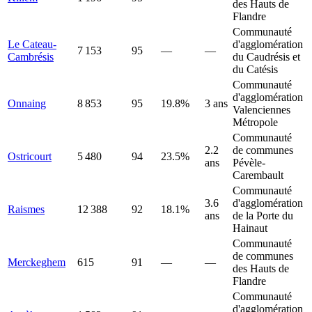
des Hauts de
Flandre
Communauté
Le Cateau-
d'agglomération
7 153
95
—
—
Cambrésis
du Caudrésis et
du Catésis
Communauté
d'agglomération
Onnaing
8 853
95
19.8%
3 ans
Valenciennes
Métropole
Communauté
2.2
de communes
Ostricourt
5 480
94
23.5%
ans
Pévèle-
Carembault
Communauté
3.6
d'agglomération
Raismes
12 388
92
18.1%
ans
de la Porte du
Hainaut
Communauté
de communes
Merckeghem
615
91
—
—
des Hauts de
Flandre
Communauté
d'agglomération