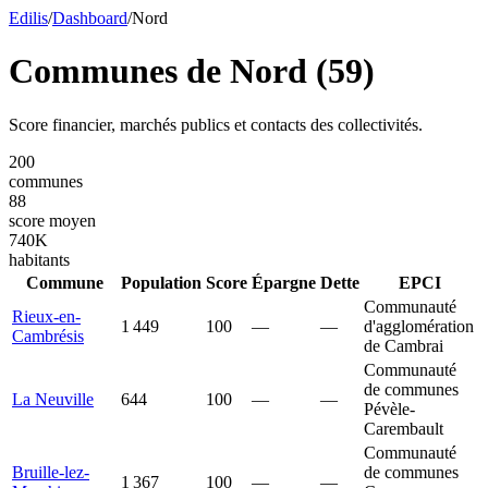
Edilis
/
Dashboard
/
Nord
Communes de
Nord
(
59
)
Score financier, marchés publics et contacts des collectivités.
200
communes
88
score moyen
740
K
habitants
Commune
Population
Score
Épargne
Dette
EPCI
Communauté
Rieux-en-
1 449
100
—
—
d'agglomération
Cambrésis
de Cambrai
Communauté
de communes
La Neuville
644
100
—
—
Pévèle-
Carembault
Communauté
Bruille-lez-
de communes
1 367
100
—
—