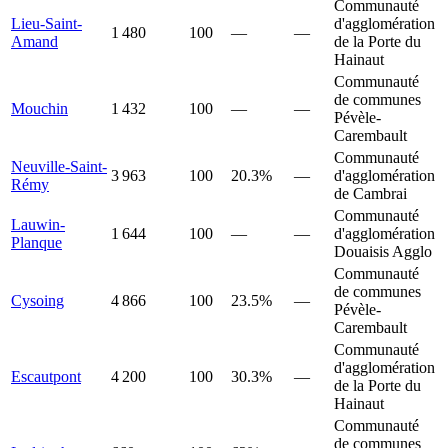
Communauté
Lieu-Saint-
d'agglomération
1 480
100
—
—
Amand
de la Porte du
Hainaut
Communauté
de communes
Mouchin
1 432
100
—
—
Pévèle-
Carembault
Communauté
Neuville-Saint-
3 963
100
20.3%
—
d'agglomération
Rémy
de Cambrai
Communauté
Lauwin-
1 644
100
—
—
d'agglomération
Planque
Douaisis Agglo
Communauté
de communes
Cysoing
4 866
100
23.5%
—
Pévèle-
Carembault
Communauté
d'agglomération
Escautpont
4 200
100
30.3%
—
de la Porte du
Hainaut
Communauté
de communes