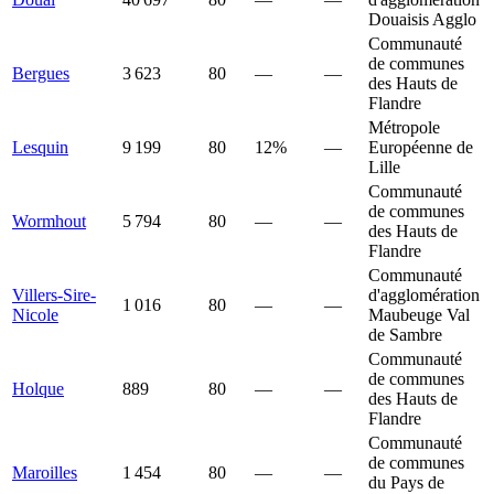
Douaisis Agglo
Communauté
de communes
Bergues
3 623
80
—
—
des Hauts de
Flandre
Métropole
Lesquin
9 199
80
12%
—
Européenne de
Lille
Communauté
de communes
Wormhout
5 794
80
—
—
des Hauts de
Flandre
Communauté
Villers-Sire-
d'agglomération
1 016
80
—
—
Nicole
Maubeuge Val
de Sambre
Communauté
de communes
Holque
889
80
—
—
des Hauts de
Flandre
Communauté
de communes
Maroilles
1 454
80
—
—
du Pays de