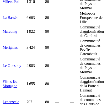
Villers-Pol
1 316
80
—
—
du Pays de
Mormal
Métropole
La Bassée
6 603
80
—
—
Européenne de
Lille
Communauté
Marcoing
1 922
80
—
—
d'agglomération
de Cambrai
Communauté
de communes
Mérignies
3 424
80
—
—
Pévèle-
Carembault
Communauté
de communes
Le Quesnoy
4 983
80
—
—
du Pays de
Mormal
Communauté
Flines-lès-
d'agglomération
1 655
80
—
—
Mortagne
de la Porte du
Hainaut
Communauté
de communes
Lederzeele
707
80
—
—
des Hauts de