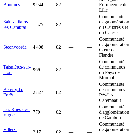
Bondues
9 944
82
—
—
Européenne de
Lille
Communauté
Saint-Hilaire-
d'agglomération
1 575
82
—
—
lez-Cambrai
du Caudrésis et
du Catésis
Communauté
d'agglomération
Steenvoorde
4 408
82
—
—
Cœur de
Flandre
Communauté
Taisnières-sur-
de communes
969
82
—
—
Hon
du Pays de
Mormal
Communauté
Beuvry-la-
de communes
2 827
82
—
—
Forêt
Pévèle-
Carembault
Communauté
Les Rues-des-
770
82
—
—
d'agglomération
Vignes
de Cambrai
Communauté
Villers-
d'agglomération
2 171
82
—
—