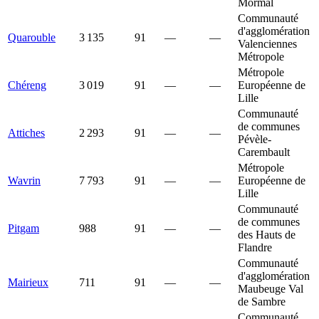
Mormal
Communauté
d'agglomération
Quarouble
3 135
91
—
—
Valenciennes
Métropole
Métropole
Chéreng
3 019
91
—
—
Européenne de
Lille
Communauté
de communes
Attiches
2 293
91
—
—
Pévèle-
Carembault
Métropole
Wavrin
7 793
91
—
—
Européenne de
Lille
Communauté
de communes
Pitgam
988
91
—
—
des Hauts de
Flandre
Communauté
d'agglomération
Mairieux
711
91
—
—
Maubeuge Val
de Sambre
Communauté