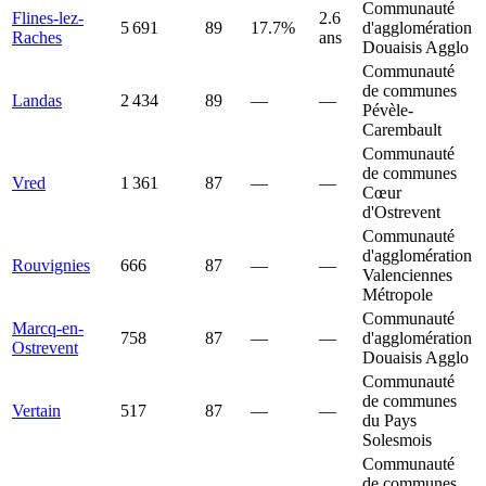
Communauté
Flines-lez-
2.6
5 691
89
17.7%
d'agglomération
Raches
ans
Douaisis Agglo
Communauté
de communes
Landas
2 434
89
—
—
Pévèle-
Carembault
Communauté
de communes
Vred
1 361
87
—
—
Cœur
d'Ostrevent
Communauté
d'agglomération
Rouvignies
666
87
—
—
Valenciennes
Métropole
Communauté
Marcq-en-
758
87
—
—
d'agglomération
Ostrevent
Douaisis Agglo
Communauté
de communes
Vertain
517
87
—
—
du Pays
Solesmois
Communauté
de communes