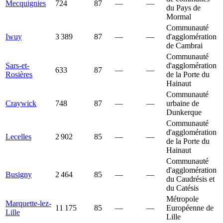
Mecquignies
724
87
—
—
du Pays de
Mormal
Communauté
Iwuy
3 389
87
—
—
d'agglomération
de Cambrai
Communauté
Sars-et-
d'agglomération
633
87
—
—
Rosières
de la Porte du
Hainaut
Communauté
Craywick
748
87
—
—
urbaine de
Dunkerque
Communauté
d'agglomération
Lecelles
2 902
85
—
—
de la Porte du
Hainaut
Communauté
d'agglomération
Busigny
2 464
85
—
—
du Caudrésis et
du Catésis
Métropole
Marquette-lez-
11 175
85
—
—
Européenne de
Lille
Lille