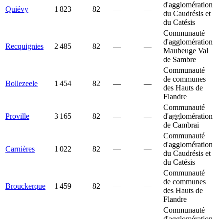
d'agglomération
Quiévy
1 823
82
—
—
du Caudrésis et
du Catésis
Communauté
d'agglomération
Recquignies
2 485
82
—
—
Maubeuge Val
de Sambre
Communauté
de communes
Bollezeele
1 454
82
—
—
des Hauts de
Flandre
Communauté
Proville
3 165
82
—
—
d'agglomération
de Cambrai
Communauté
d'agglomération
Carnières
1 022
82
—
—
du Caudrésis et
du Catésis
Communauté
de communes
Brouckerque
1 459
82
—
—
des Hauts de
Flandre
Communauté
d'agglomération