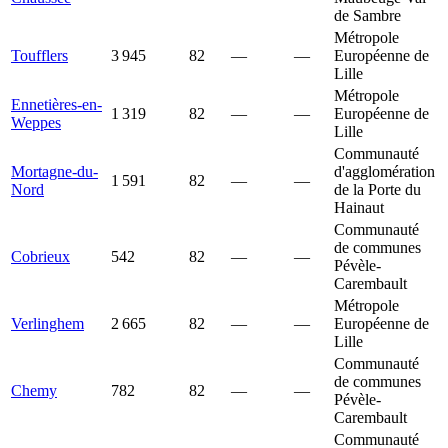
de Sambre
Métropole
Toufflers
3 945
82
—
—
Européenne de
Lille
Métropole
Ennetières-en-
1 319
82
—
—
Européenne de
Weppes
Lille
Communauté
Mortagne-du-
d'agglomération
1 591
82
—
—
Nord
de la Porte du
Hainaut
Communauté
de communes
Cobrieux
542
82
—
—
Pévèle-
Carembault
Métropole
Verlinghem
2 665
82
—
—
Européenne de
Lille
Communauté
de communes
Chemy
782
82
—
—
Pévèle-
Carembault
Communauté