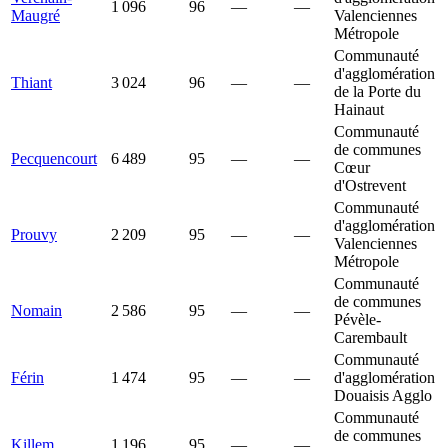
1 096
96
—
—
Maugré
Valenciennes
Métropole
Communauté
d'agglomération
Thiant
3 024
96
—
—
de la Porte du
Hainaut
Communauté
de communes
Pecquencourt
6 489
95
—
—
Cœur
d'Ostrevent
Communauté
d'agglomération
Prouvy
2 209
95
—
—
Valenciennes
Métropole
Communauté
de communes
Nomain
2 586
95
—
—
Pévèle-
Carembault
Communauté
Férin
1 474
95
—
—
d'agglomération
Douaisis Agglo
Communauté
de communes
Killem
1 196
95
—
—