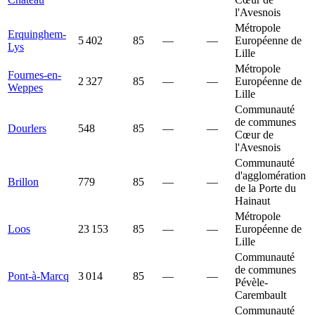
l'Avesnois
Métropole
Erquinghem-
5 402
85
—
—
Européenne de
Lys
Lille
Métropole
Fournes-en-
2 327
85
—
—
Européenne de
Weppes
Lille
Communauté
de communes
Dourlers
548
85
—
—
Cœur de
l'Avesnois
Communauté
d'agglomération
Brillon
779
85
—
—
de la Porte du
Hainaut
Métropole
Loos
23 153
85
—
—
Européenne de
Lille
Communauté
de communes
Pont-à-Marcq
3 014
85
—
—
Pévèle-
Carembault
Communauté