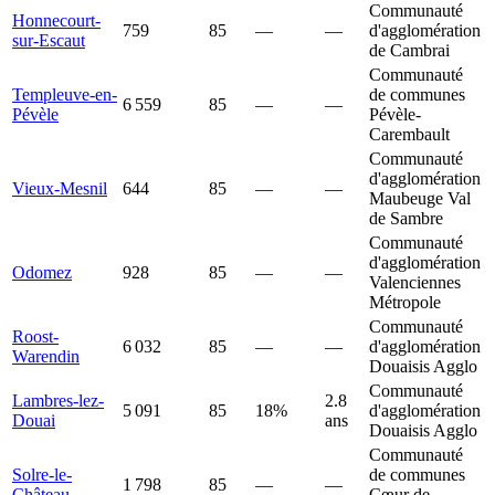
Communauté
Honnecourt-
759
85
—
—
d'agglomération
sur-Escaut
de Cambrai
Communauté
Templeuve-en-
de communes
6 559
85
—
—
Pévèle
Pévèle-
Carembault
Communauté
d'agglomération
Vieux-Mesnil
644
85
—
—
Maubeuge Val
de Sambre
Communauté
d'agglomération
Odomez
928
85
—
—
Valenciennes
Métropole
Communauté
Roost-
6 032
85
—
—
d'agglomération
Warendin
Douaisis Agglo
Communauté
Lambres-lez-
2.8
5 091
85
18%
d'agglomération
Douai
ans
Douaisis Agglo
Communauté
Solre-le-
de communes
1 798
85
—
—
Château
Cœur de