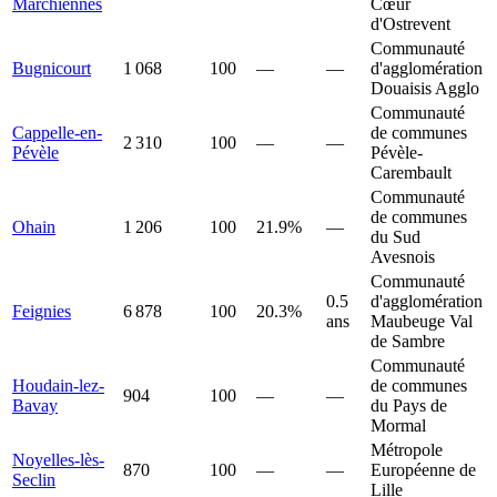
Marchiennes
Cœur
d'Ostrevent
Communauté
Bugnicourt
1 068
100
—
—
d'agglomération
Douaisis Agglo
Communauté
Cappelle-en-
de communes
2 310
100
—
—
Pévèle
Pévèle-
Carembault
Communauté
de communes
Ohain
1 206
100
21.9%
—
du Sud
Avesnois
Communauté
0.5
d'agglomération
Feignies
6 878
100
20.3%
ans
Maubeuge Val
de Sambre
Communauté
Houdain-lez-
de communes
904
100
—
—
Bavay
du Pays de
Mormal
Métropole
Noyelles-lès-
870
100
—
—
Européenne de
Seclin
Lille