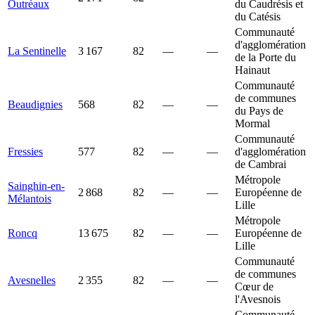
Outréaux
du Caudrésis et
du Catésis
Communauté
d'agglomération
La Sentinelle
3 167
82
—
—
de la Porte du
Hainaut
Communauté
de communes
Beaudignies
568
82
—
—
du Pays de
Mormal
Communauté
Fressies
577
82
—
—
d'agglomération
de Cambrai
Métropole
Sainghin-en-
2 868
82
—
—
Européenne de
Mélantois
Lille
Métropole
Roncq
13 675
82
—
—
Européenne de
Lille
Communauté
de communes
Avesnelles
2 355
82
—
—
Cœur de
l'Avesnois
Communauté