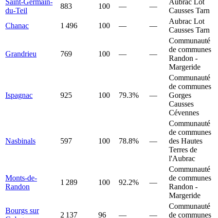
Saint-Germain-
Aubrac Lot
883
100
—
—
du-Teil
Causses Tarn
Aubrac Lot
Chanac
1 496
100
—
—
Causses Tarn
Communauté
de communes
Grandrieu
769
100
—
—
Randon -
Margeride
Communauté
de communes
Ispagnac
925
100
79.3%
—
Gorges
Causses
Cévennes
Communauté
de communes
Nasbinals
597
100
78.8%
—
des Hautes
Terres de
l'Aubrac
Communauté
Monts-de-
de communes
1 289
100
92.2%
—
Randon
Randon -
Margeride
Communauté
Bourgs sur
2 137
96
—
—
de communes