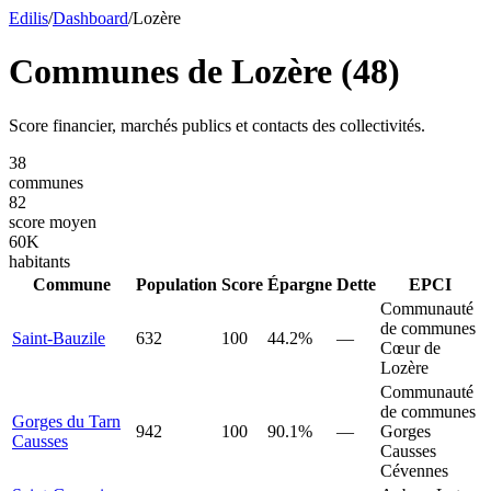
Edilis
/
Dashboard
/
Lozère
Communes de
Lozère
(
48
)
Score financier, marchés publics et contacts des collectivités.
38
communes
82
score moyen
60
K
habitants
Commune
Population
Score
Épargne
Dette
EPCI
Communauté
de communes
Saint-Bauzile
632
100
44.2%
—
Cœur de
Lozère
Communauté
de communes
Gorges du Tarn
942
100
90.1%
—
Gorges
Causses
Causses
Cévennes