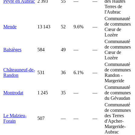
Peyre en Aubrac
2 393
55
—
—
des Hautes
Terres de
l'Aubrac
Communauté
de communes
Mende
13 143
52
9.6%
—
Cœur de
Lozère
Communauté
de communes
Balsièges
584
49
—
—
Cœur de
Lozère
Communauté
Châteauneuf-de-
de communes
531
36
6.1%
—
Randon
Randon -
Margeride
Communauté
Montrodat
1 245
35
—
—
de communes
du Gévaudan
Communauté
de communes
Le Malzieu-
des Terres
507
—
—
—
Forain
d'Apcher-
Margeride-
Aubrac