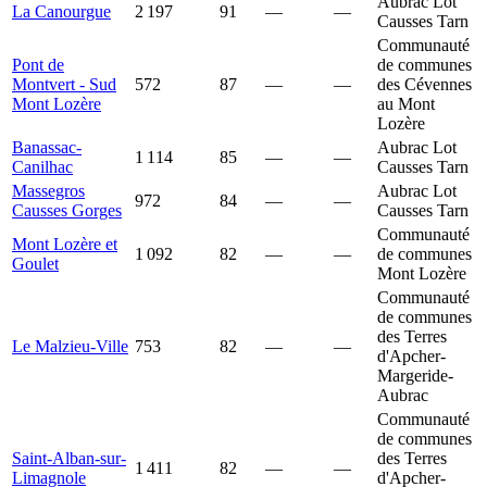
Aubrac Lot
La Canourgue
2 197
91
—
—
Causses Tarn
Communauté
Pont de
de communes
Montvert - Sud
572
87
—
—
des Cévennes
Mont Lozère
au Mont
Lozère
Banassac-
Aubrac Lot
1 114
85
—
—
Canilhac
Causses Tarn
Massegros
Aubrac Lot
972
84
—
—
Causses Gorges
Causses Tarn
Communauté
Mont Lozère et
1 092
82
—
—
de communes
Goulet
Mont Lozère
Communauté
de communes
des Terres
Le Malzieu-Ville
753
82
—
—
d'Apcher-
Margeride-
Aubrac
Communauté
de communes
Saint-Alban-sur-
des Terres
1 411
82
—
—
Limagnole
d'Apcher-