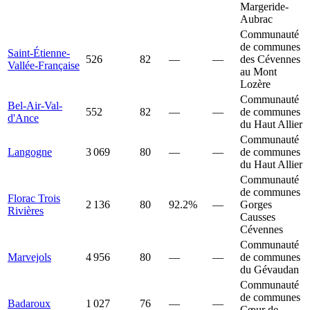
Margeride-
Aubrac
Communauté
de communes
Saint-Étienne-
526
82
—
—
des Cévennes
Vallée-Française
au Mont
Lozère
Communauté
Bel-Air-Val-
552
82
—
—
de communes
d'Ance
du Haut Allier
Communauté
Langogne
3 069
80
—
—
de communes
du Haut Allier
Communauté
de communes
Florac Trois
2 136
80
92.2%
—
Gorges
Rivières
Causses
Cévennes
Communauté
Marvejols
4 956
80
—
—
de communes
du Gévaudan
Communauté
de communes
Badaroux
1 027
76
—
—
Cœur de