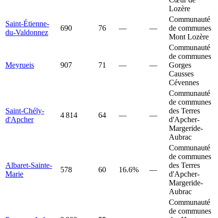
Lozère
Communauté
Saint-Étienne-
690
76
—
—
de communes
du-Valdonnez
Mont Lozère
Communauté
de communes
Meyrueis
907
71
—
—
Gorges
Causses
Cévennes
Communauté
de communes
Saint-Chély-
des Terres
4 814
64
—
—
d'Apcher
d'Apcher-
Margeride-
Aubrac
Communauté
de communes
Albaret-Sainte-
des Terres
578
60
16.6%
—
Marie
d'Apcher-
Margeride-
Aubrac
Communauté
de communes