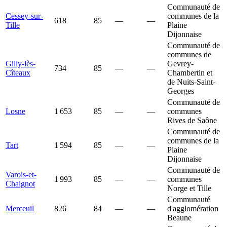
Communauté de
Cessey-sur-
communes de la
618
85
—
—
Tille
Plaine
Dijonnaise
Communauté de
communes de
Gilly-lès-
Gevrey-
734
85
—
—
Cîteaux
Chambertin et
de Nuits-Saint-
Georges
Communauté de
Losne
1 653
85
—
—
communes
Rives de Saône
Communauté de
communes de la
Tart
1 594
85
—
—
Plaine
Dijonnaise
Communauté de
Varois-et-
1 993
85
—
—
communes
Chaignot
Norge et Tille
Communauté
Merceuil
826
84
—
—
d'agglomération
Beaune