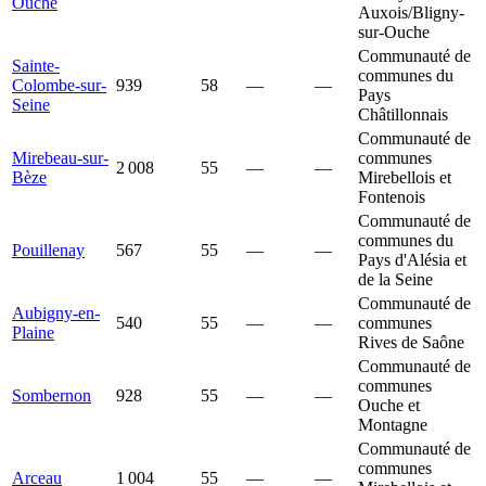
Ouche
Auxois/Bligny-
sur-Ouche
Communauté de
Sainte-
communes du
Colombe-sur-
939
58
—
—
Pays
Seine
Châtillonnais
Communauté de
Mirebeau-sur-
communes
2 008
55
—
—
Bèze
Mirebellois et
Fontenois
Communauté de
communes du
Pouillenay
567
55
—
—
Pays d'Alésia et
de la Seine
Communauté de
Aubigny-en-
540
55
—
—
communes
Plaine
Rives de Saône
Communauté de
communes
Sombernon
928
55
—
—
Ouche et
Montagne
Communauté de
communes
Arceau
1 004
55
—
—