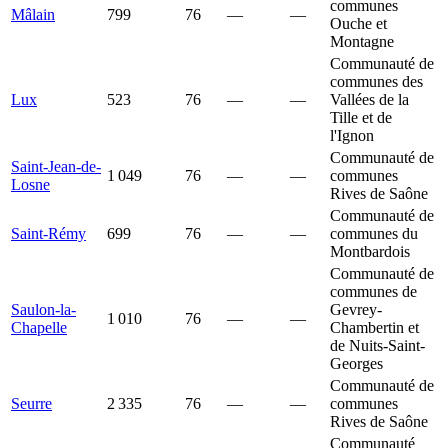
communes
Mâlain
799
76
—
—
Ouche et
Montagne
Communauté de
communes des
Lux
523
76
—
—
Vallées de la
Tille et de
l'Ignon
Communauté de
Saint-Jean-de-
1 049
76
—
—
communes
Losne
Rives de Saône
Communauté de
Saint-Rémy
699
76
—
—
communes du
Montbardois
Communauté de
communes de
Saulon-la-
Gevrey-
1 010
76
—
—
Chapelle
Chambertin et
de Nuits-Saint-
Georges
Communauté de
Seurre
2 335
76
—
—
communes
Rives de Saône
Communauté