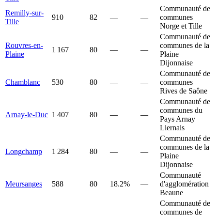
Communauté de
Remilly-sur-
910
82
—
—
communes
Tille
Norge et Tille
Communauté de
Rouvres-en-
communes de la
1 167
80
—
—
Plaine
Plaine
Dijonnaise
Communauté de
Chamblanc
530
80
—
—
communes
Rives de Saône
Communauté de
communes du
Arnay-le-Duc
1 407
80
—
—
Pays Arnay
Liernais
Communauté de
communes de la
Longchamp
1 284
80
—
—
Plaine
Dijonnaise
Communauté
Meursanges
588
80
18.2%
—
d'agglomération
Beaune
Communauté de
communes de