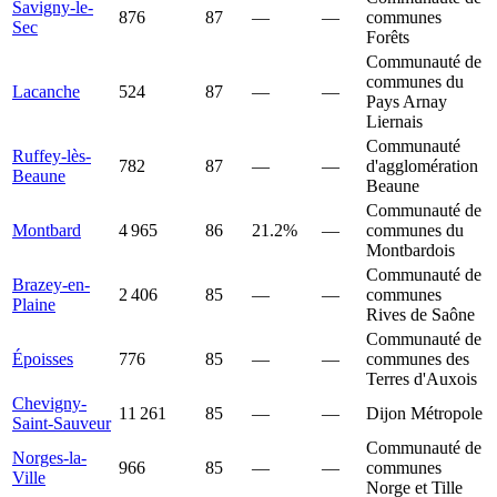
Savigny-le-
876
87
—
—
communes
Sec
Forêts
Communauté de
communes du
Lacanche
524
87
—
—
Pays Arnay
Liernais
Communauté
Ruffey-lès-
782
87
—
—
d'agglomération
Beaune
Beaune
Communauté de
Montbard
4 965
86
21.2%
—
communes du
Montbardois
Communauté de
Brazey-en-
2 406
85
—
—
communes
Plaine
Rives de Saône
Communauté de
Époisses
776
85
—
—
communes des
Terres d'Auxois
Chevigny-
11 261
85
—
—
Dijon Métropole
Saint-Sauveur
Communauté de
Norges-la-
966
85
—
—
communes
Ville
Norge et Tille