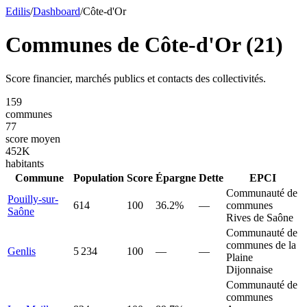
Edilis
/
Dashboard
/
Côte-d'Or
Communes de
Côte-d'Or
(
21
)
Score financier, marchés publics et contacts des collectivités.
159
communes
77
score moyen
452
K
habitants
Commune
Population
Score
Épargne
Dette
EPCI
Communauté de
Pouilly-sur-
614
100
36.2%
—
communes
Saône
Rives de Saône
Communauté de
communes de la
Genlis
5 234
100
—
—
Plaine
Dijonnaise
Communauté de
communes