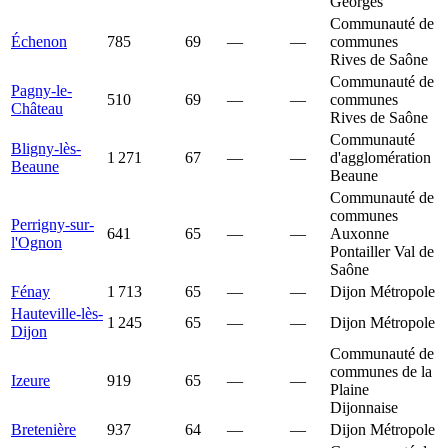
Georges
Communauté de
Échenon
785
69
—
—
communes
Rives de Saône
Communauté de
Pagny-le-
510
69
—
—
communes
Château
Rives de Saône
Communauté
Bligny-lès-
1 271
67
—
—
d'agglomération
Beaune
Beaune
Communauté de
communes
Perrigny-sur-
641
65
—
—
Auxonne
l'Ognon
Pontailler Val de
Saône
Fénay
1 713
65
—
—
Dijon Métropole
Hauteville-lès-
1 245
65
—
—
Dijon Métropole
Dijon
Communauté de
communes de la
Izeure
919
65
—
—
Plaine
Dijonnaise
Bretenière
937
64
—
—
Dijon Métropole