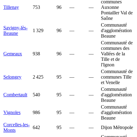
communes
Tillenay
753
96
—
—
Auxonne
Pontailler Val de
Saône
Communauté
Savigny-lès-
1 329
96
—
—
d'agglomération
Beaune
Beaune
Communauté de
communes des
Gemeaux
938
96
—
—
Vallées de la
Tille et de
l'Ignon
Communauté de
Selongey
2 425
95
—
—
communes Tille
et Venelle
Communauté
Combertault
540
95
—
—
d'agglomération
Beaune
Communauté
Vignoles
986
95
—
—
d'agglomération
Beaune
Corcelles-les-
642
95
—
—
Dijon Métropole
Monts
Communauté