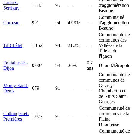
Ladoix-
1 843
95
—
—
d'agglomération
Serrigny
Beaune
Communauté
Corpeau
991
94
47.9%
—
d'agglomération
Beaune
Communauté de
communes des
Til-Châtel
1 152
94
21.2%
—
Vallées de la
Tille et de
l'Ignon
Fontaine-lès-
0.7
9 004
93
26%
Dijon Métropole
Dijon
ans
Communauté de
communes de
Morey-Saint-
Gevrey-
679
91
—
—
Denis
Chambertin et
de Nuits-Saint-
Georges
Communauté de
Collonges-et-
communes de la
1 077
91
—
—
Premières
Plaine
Dijonnaise
Communauté de