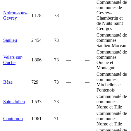
Communauté de
communes de
Noiron-sous-
Gevrey-
1 178
73
—
—
Gevrey
Chambertin et
de Nuits-Saint-
Georges
Communauté de
Saulieu
2 454
73
—
—
communes
Saulieu-Morvan
Communauté de
Velars-sur-
communes
1 806
73
—
—
Ouche
Ouche et
Montagne
Communauté de
communes
Bèze
729
73
—
—
Mirebellois et
Fontenois
Communauté de
Saint-Julien
1 533
73
—
—
communes
Norge et Tille
Communauté de
Couternon
1 961
71
—
—
communes
Norge et Tille
Communauté de