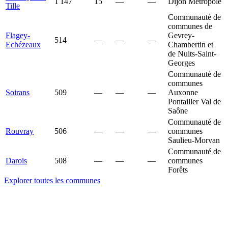
1 147
15
—
—
Dijon Métropole
Tille
Communauté de
communes de
Flagey-
Gevrey-
514
—
—
—
Echézeaux
Chambertin et
de Nuits-Saint-
Georges
Communauté de
communes
Soirans
509
—
—
—
Auxonne
Pontailler Val de
Saône
Communauté de
Rouvray
506
—
—
—
communes
Saulieu-Morvan
Communauté de
Darois
508
—
—
—
communes
Forêts
Explorer toutes les communes