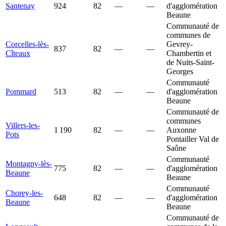
Santenay
924
82
—
—
d'agglomération
Beaune
Communauté de
communes de
Corcelles-lès-
Gevrey-
837
82
—
—
Cîteaux
Chambertin et
de Nuits-Saint-
Georges
Communauté
Pommard
513
82
—
—
d'agglomération
Beaune
Communauté de
communes
Villers-les-
1 190
82
—
—
Auxonne
Pots
Pontailler Val de
Saône
Communauté
Montagny-lès-
775
82
—
—
d'agglomération
Beaune
Beaune
Communauté
Chorey-les-
648
82
—
—
d'agglomération
Beaune
Beaune
Communauté de