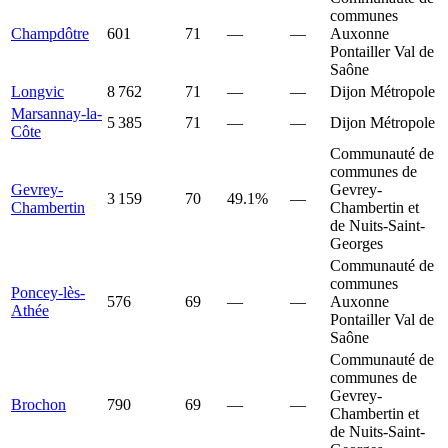
communes
Champdôtre
601
71
—
—
Auxonne
Pontailler Val de
Saône
Longvic
8 762
71
—
—
Dijon Métropole
Marsannay-la-
5 385
71
—
—
Dijon Métropole
Côte
Communauté de
communes de
Gevrey-
Gevrey-
3 159
70
49.1%
—
Chambertin
Chambertin et
de Nuits-Saint-
Georges
Communauté de
communes
Poncey-lès-
576
69
—
—
Auxonne
Athée
Pontailler Val de
Saône
Communauté de
communes de
Gevrey-
Brochon
790
69
—
—
Chambertin et
de Nuits-Saint-