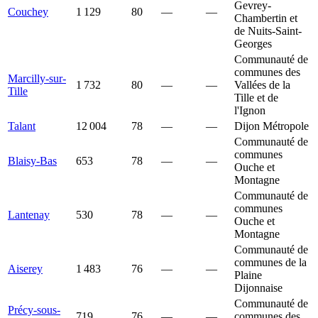
Gevrey-
Couchey
1 129
80
—
—
Chambertin et
de Nuits-Saint-
Georges
Communauté de
communes des
Marcilly-sur-
1 732
80
—
—
Vallées de la
Tille
Tille et de
l'Ignon
Talant
12 004
78
—
—
Dijon Métropole
Communauté de
communes
Blaisy-Bas
653
78
—
—
Ouche et
Montagne
Communauté de
communes
Lantenay
530
78
—
—
Ouche et
Montagne
Communauté de
communes de la
Aiserey
1 483
76
—
—
Plaine
Dijonnaise
Communauté de
Précy-sous-
719
76
—
—
communes des