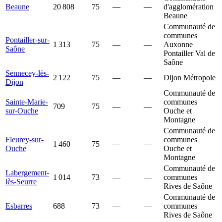
Beaune
20 808
75
—
—
d'agglomération
Beaune
Communauté de
communes
Pontailler-sur-
1 313
75
—
—
Auxonne
Saône
Pontailler Val de
Saône
Sennecey-lès-
2 122
75
—
—
Dijon Métropole
Dijon
Communauté de
Sainte-Marie-
communes
709
75
—
—
sur-Ouche
Ouche et
Montagne
Communauté de
Fleurey-sur-
communes
1 460
75
—
—
Ouche
Ouche et
Montagne
Communauté de
Labergement-
1 014
73
—
—
communes
lès-Seurre
Rives de Saône
Communauté de
Esbarres
688
73
—
—
communes
Rives de Saône