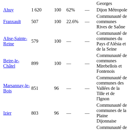
Georges
Ahuy
1 620
100
62%
—
Dijon Métropole
Communauté de
Franxault
507
100
22.6%
—
communes
Rives de Saône
Communauté de
Alise-Sainte-
communes du
579
100
—
—
Reine
Pays d'Alésia et
de la Seine
Communauté de
Beire-le-
communes
899
100
—
—
Châtel
Mirebellois et
Fontenois
Communauté de
communes des
Marsannay-le-
851
96
—
—
Vallées de la
Bois
Tille et de
l'Ignon
Communauté de
communes de la
Izier
803
96
—
—
Plaine
Dijonnaise
Communauté de