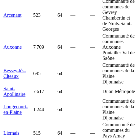
Communauté de
communes de
Gevrey-
Arcenant
523
64
—
—
Chambertin et
de Nuits-Saint-
Georges
Communauté de
communes
Auxonne
7 709
64
—
—
Auxonne
Pontailler Val de
Saône
Communauté de
Bessey-lès-
communes de la
695
64
—
—
Cîteaux
Plaine
Dijonnaise
Saint-
7 617
64
—
—
Dijon Métropole
Apollinaire
Communauté de
Longecourt-
communes de la
1 244
64
—
—
en-Plaine
Plaine
Dijonnaise
Communauté de
communes du
Liernais
515
64
—
—
Pays Arnay