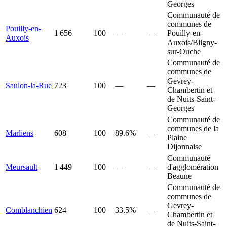
Georges
Communauté de
communes de
Pouilly-en-
1 656
100
—
—
Pouilly-en-
Auxois
Auxois/Bligny-
sur-Ouche
Communauté de
communes de
Gevrey-
Saulon-la-Rue
723
100
—
—
Chambertin et
de Nuits-Saint-
Georges
Communauté de
communes de la
Marliens
608
100
89.6%
—
Plaine
Dijonnaise
Communauté
Meursault
1 449
100
—
—
d'agglomération
Beaune
Communauté de
communes de
Gevrey-
Comblanchien
624
100
33.5%
—
Chambertin et
de Nuits-Saint-