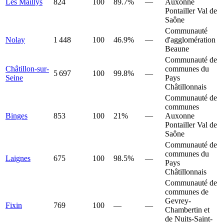
Les Maillys
824
100
89.7%
—
Auxonne
Pontailler Val de
Saône
Communauté
Nolay
1 448
100
46.9%
—
d'agglomération
Beaune
Communauté de
Châtillon-sur-
communes du
5 697
100
99.8%
—
Seine
Pays
Châtillonnais
Communauté de
communes
Binges
853
100
21%
—
Auxonne
Pontailler Val de
Saône
Communauté de
communes du
Laignes
675
100
98.5%
—
Pays
Châtillonnais
Communauté de
communes de
Gevrey-
Fixin
769
100
—
—
Chambertin et
de Nuits-Saint-