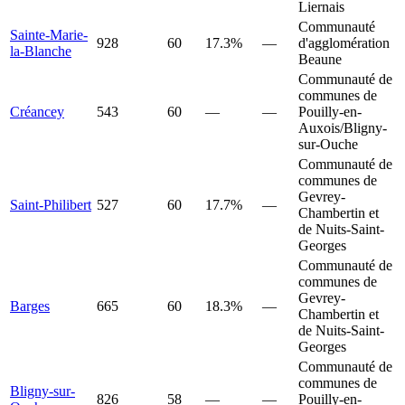
Liernais
Communauté
Sainte-Marie-
928
60
17.3%
—
d'agglomération
la-Blanche
Beaune
Communauté de
communes de
Créancey
543
60
—
—
Pouilly-en-
Auxois/Bligny-
sur-Ouche
Communauté de
communes de
Gevrey-
Saint-Philibert
527
60
17.7%
—
Chambertin et
de Nuits-Saint-
Georges
Communauté de
communes de
Gevrey-
Barges
665
60
18.3%
—
Chambertin et
de Nuits-Saint-
Georges
Communauté de
communes de
Bligny-sur-
826
58
—
—
Pouilly-en-