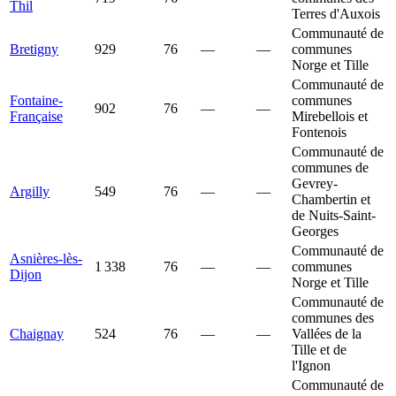
Thil
Terres d'Auxois
Communauté de
Bretigny
929
76
—
—
communes
Norge et Tille
Communauté de
Fontaine-
communes
902
76
—
—
Française
Mirebellois et
Fontenois
Communauté de
communes de
Gevrey-
Argilly
549
76
—
—
Chambertin et
de Nuits-Saint-
Georges
Communauté de
Asnières-lès-
1 338
76
—
—
communes
Dijon
Norge et Tille
Communauté de
communes des
Chaignay
524
76
—
—
Vallées de la
Tille et de
l'Ignon
Communauté de