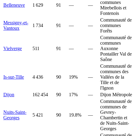
communes
Belleneuve
1 629
91
—
—
Mirebellois et
Fontenois
Communauté de
Messigny-et-
1 734
91
—
—
communes
Vantoux
Forêts
Communauté de
communes
Vielverge
511
91
—
—
Auxonne
Pontailler Val de
Saône
Communauté de
communes des
Is-sur-Tille
4 436
90
19%
—
Vallées de la
Tille et de
l'Ignon
Dijon
162 454
90
17%
—
Dijon Métropole
Communauté de
communes de
Nuits-Saint-
Gevrey-
5 421
90
19.8%
—
Georges
Chambertin et
de Nuits-Saint-
Georges
Communauté de