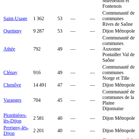
Mirebellois et
Fontenois
Communauté de
Saint-Usage
1 362
53
—
—
communes
Rives de Saône
Quetigny
9 287
53
—
—
Dijon Métropole
Communauté de
communes
Athée
792
49
—
—
Auxonne
Pontailler Val de
Saône
Communauté de
Clénay
916
49
—
—
communes
Norge et Tille
Chenôve
14 491
47
—
—
Dijon Métropole
Communauté de
communes de la
Varanges
704
45
—
—
Plaine
Dijonnaise
Plombières-
2 581
40
—
—
Dijon Métropole
lès-Dijon
Perrigny-lès-
2 201
40
—
—
Dijon Métropole
Dijon