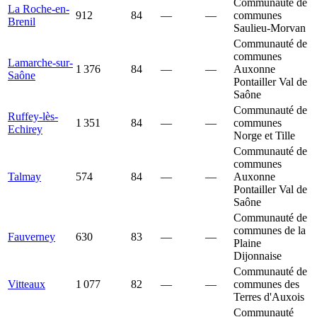
Communauté de
La Roche-en-
912
84
—
—
communes
Brenil
Saulieu-Morvan
Communauté de
communes
Lamarche-sur-
1 376
84
—
—
Auxonne
Saône
Pontailler Val de
Saône
Communauté de
Ruffey-lès-
1 351
84
—
—
communes
Echirey
Norge et Tille
Communauté de
communes
Talmay
574
84
—
—
Auxonne
Pontailler Val de
Saône
Communauté de
communes de la
Fauverney
630
83
—
—
Plaine
Dijonnaise
Communauté de
Vitteaux
1 077
82
—
—
communes des
Terres d'Auxois
Communauté