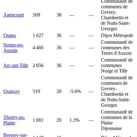
Communauté de
communes de
Gevrey-
Agencourt
509
38
—
—
Chambertin et
de Nuits-Saint-
Georges
Ouges
1 627
36
—
—
Dijon Métropole
Communauté de
Semur-en-
4 466
36
—
—
communes des
Auxois
Terres d'Auxois
Communauté de
Arc-sur-Tille
2 656
36
—
—
communes
Norge et Tille
Communauté de
communes de
Gevrey-
Quincey
519
20
-5.6%
—
Chambertin et
de Nuits-Saint-
Georges
Communauté de
Thorey-en-
communes de la
1 081
20
1.3%
—
Plaine
Plaine
Dijonnaise
Bressey-sur-