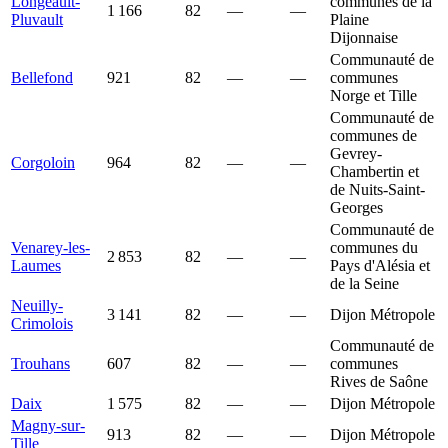
Longeault-
communes de la
1 166
82
—
—
Pluvault
Plaine
Dijonnaise
Communauté de
Bellefond
921
82
—
—
communes
Norge et Tille
Communauté de
communes de
Gevrey-
Corgoloin
964
82
—
—
Chambertin et
de Nuits-Saint-
Georges
Communauté de
Venarey-les-
communes du
2 853
82
—
—
Laumes
Pays d'Alésia et
de la Seine
Neuilly-
3 141
82
—
—
Dijon Métropole
Crimolois
Communauté de
Trouhans
607
82
—
—
communes
Rives de Saône
Daix
1 575
82
—
—
Dijon Métropole
Magny-sur-
913
82
—
—
Dijon Métropole
Tille