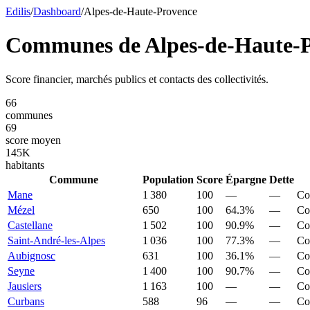
Edilis
/
Dashboard
/
Alpes-de-Haute-Provence
Communes de
Alpes-de-Haute-
Score financier, marchés publics et contacts des collectivités.
66
communes
69
score moyen
145
K
habitants
Commune
Population
Score
Épargne
Dette
Mane
1 380
100
—
—
Co
Mézel
650
100
64.3%
—
Co
Castellane
1 502
100
90.9%
—
Co
Saint-André-les-Alpes
1 036
100
77.3%
—
Co
Aubignosc
631
100
36.1%
—
Co
Seyne
1 400
100
90.7%
—
Co
Jausiers
1 163
100
—
—
Co
Curbans
588
96
—
—
Co