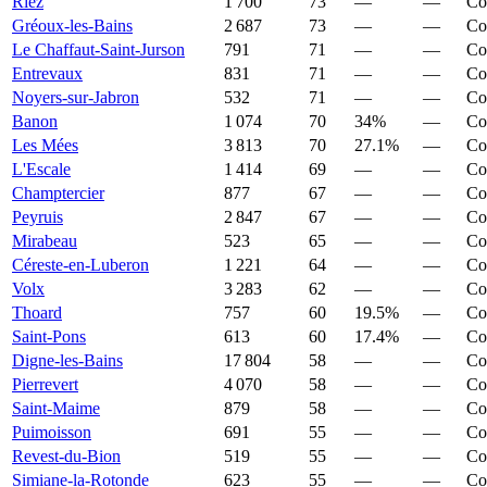
Riez
1 700
73
—
—
Co
Gréoux-les-Bains
2 687
73
—
—
Co
Le Chaffaut-Saint-Jurson
791
71
—
—
Co
Entrevaux
831
71
—
—
Co
Noyers-sur-Jabron
532
71
—
—
Co
Banon
1 074
70
34%
—
Co
Les Mées
3 813
70
27.1%
—
Co
L'Escale
1 414
69
—
—
Co
Champtercier
877
67
—
—
Co
Peyruis
2 847
67
—
—
Co
Mirabeau
523
65
—
—
Co
Céreste-en-Luberon
1 221
64
—
—
Co
Volx
3 283
62
—
—
Co
Thoard
757
60
19.5%
—
Co
Saint-Pons
613
60
17.4%
—
Co
Digne-les-Bains
17 804
58
—
—
Co
Pierrevert
4 070
58
—
—
Co
Saint-Maime
879
58
—
—
Co
Puimoisson
691
55
—
—
Co
Revest-du-Bion
519
55
—
—
Co
Simiane-la-Rotonde
623
55
—
—
Co