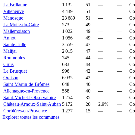
La Brillanne
1 132
51
—
—
Co
Villeneuve
4 439
51
—
—
Co
Manosque
23 689
51
—
—
Co
La Motte-du-Caire
573
49
—
—
Co
Mallemoisson
1 022
49
—
—
Co
Annot
1 056
49
—
—
Co
Sainte-Tulle
3 559
47
—
—
Co
Malijai
2 015
47
—
—
Co
Roumoules
745
44
—
—
Co
Cruis
633
44
—
—
Co
Le Brusquet
996
42
—
—
Co
Oraison
6 035
42
—
—
Co
Saint-Martin-de-Brômes
648
40
—
—
Co
Allemagne-en-Provence
558
40
—
—
Co
Saint-Michel-l'Observatoire
1 254
35
—
—
Co
Château-Arnoux-Saint-Auban
5 172
20
2.9%
—
Co
Corbières-en-Provence
1 277
15
—
—
Co
Explorer toutes les communes