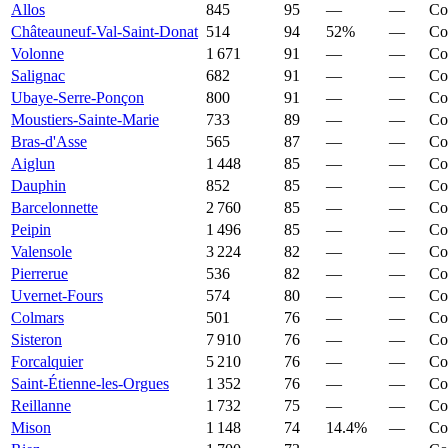
Allos
845
95
—
—
Co
Châteauneuf-Val-Saint-Donat
514
94
52%
—
Co
Volonne
1 671
91
—
—
Co
Salignac
682
91
—
—
Co
Ubaye-Serre-Ponçon
800
91
—
—
Co
Moustiers-Sainte-Marie
733
89
—
—
Co
Bras-d'Asse
565
87
—
—
Co
Aiglun
1 448
85
—
—
Co
Dauphin
852
85
—
—
Co
Barcelonnette
2 760
85
—
—
Co
Peipin
1 496
85
—
—
Co
Valensole
3 224
82
—
—
Co
Pierrerue
536
82
—
—
Co
Uvernet-Fours
574
80
—
—
Co
Colmars
501
76
—
—
Co
Sisteron
7 910
76
—
—
Co
Forcalquier
5 210
76
—
—
Co
Saint-Étienne-les-Orgues
1 352
76
—
—
Co
Reillanne
1 732
75
—
—
Co
Mison
1 148
74
14.4%
—
Co